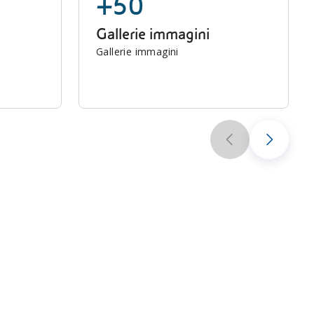
+50
Gallerie immagini
Gallerie immagini
Scuola secondaria: le lezioni di “Scienze in
classe”