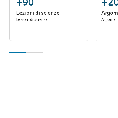
+90
+2
Lezioni di scienze
Argome
Lezioni di scienze
Argomenti
I multimediali didattici per i più piccoli