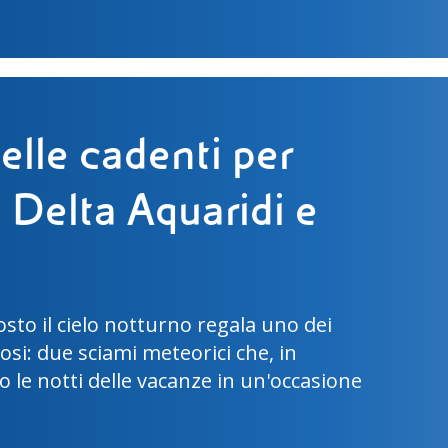
Luna: la missione
 con Luca Parmitano
 III si preparano per la missione
mpirà uno dei passi più importanti
zione umana dello spazio.