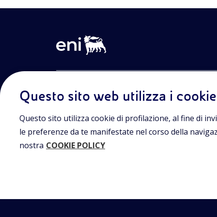
Entra nel mondo Eniscuola.Scopri gli strumenti e le m
Questo sito web utilizza i cookie
innovative per la didattica e naviga tra contenuti mult
lezioni digitali e approfondimenti sui grandi temi di at
Eniscuola è una iniziativa di Eni.
Questo sito utilizza cookie di profilazione, al fine di invi
le preferenze da te manifestate nel corso della navigazio
nostra
COOKIE POLICY