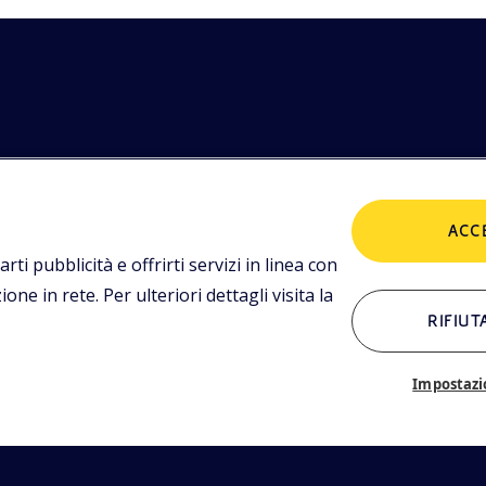
etodologie
POLICIES
imediali,
ACC
tualità.
Termini e condizioni
P
arti pubblicità e offrirti servizi in linea con
ne in rete. Per ulteriori dettagli visita la
RIFIUT
ALTRI LINK
Chi siamo
C
Impostazi
Glossario