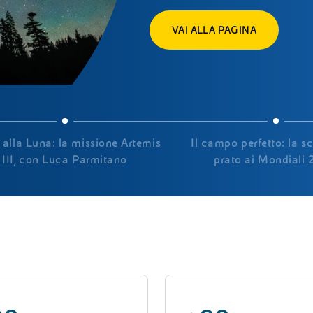
VAI ALLA PAGINA
 alla Luna: la missione Artemis
Il campo perfetto: la s
III, con Luca Parmitano
prato ai Mondiali