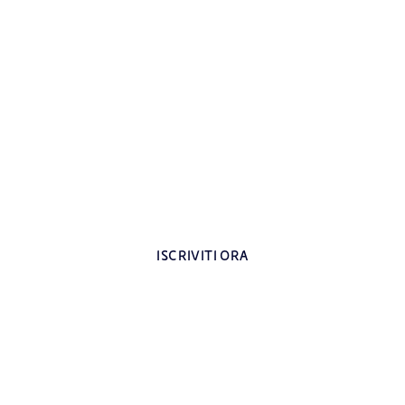
trati all’area riservata per i d
Contenuti esclusivi dedicati agli insegnanti
ISCRIVITI ORA