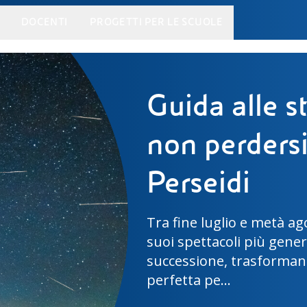
DOCENTI
PROGETTI PER LE SCUOLE
Vicini alla 
Artemis III,
I 4 astronauti di Artemis
spaziale che nel 2027 co
nella storia dell'esplora