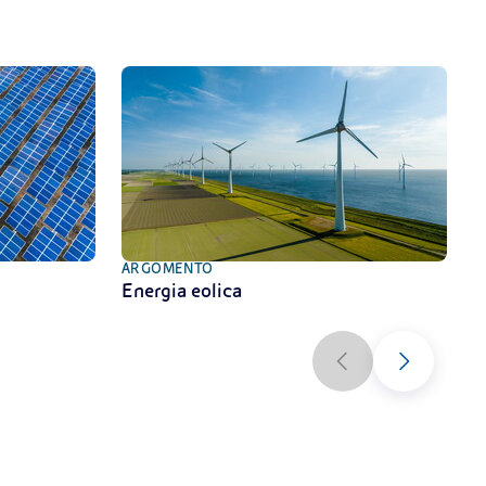
ARGOMENTO
A
Energia eolica
A