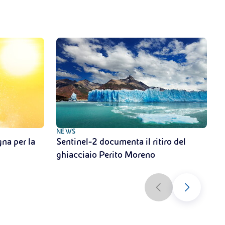
NEWS
N
na per la
Sentinel-2 documenta il ritiro del
C
ghiacciaio Perito Moreno