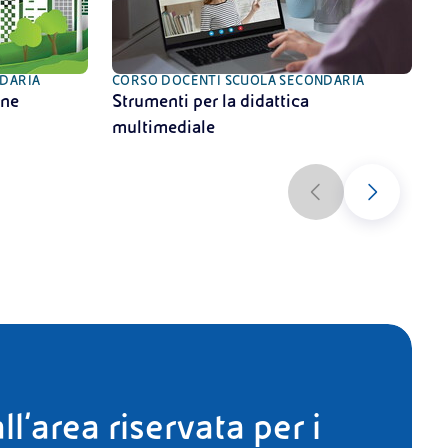
DARIA
CORSO DOCENTI SCUOLA SECONDARIA
C
one
Strumenti per la didattica
I
multimediale
e
ll’area riservata per i