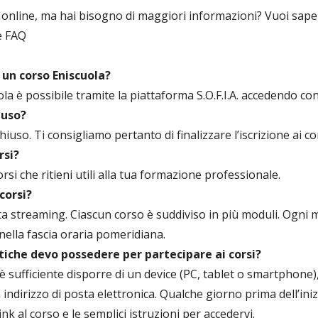
o online, ma hai bisogno di maggiori informazioni? Vuoi sape
e FAQ
 un corso Eniscuola?
uola è possibile tramite la piattaforma S.O.F.I.A. accedendo con
iuso?
hiuso. Ti consigliamo pertanto di finalizzare l’iscrizione ai c
rsi?
 corsi che ritieni utili alla tua formazione professionale.
corsi?
tta streaming. Ciascun corso è suddiviso in più moduli. Ogni m
 nella fascia oraria pomeridiana.
tiche devo possedere per partecipare ai corsi?
 sufficiente disporre di un device (PC, tablet o smartphone
ndirizzo di posta elettronica. Qualche giorno prima dell’inizio
ink al corso e le semplici istruzioni per accedervi.