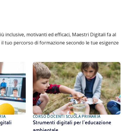
 inclusive, motivanti ed efficaci, Maestri Digitali fa al
e il tuo percorso di formazione secondo le tue esigenze
RIA
CORSO DOCENTI SCUOLA PRIMARIA
C
gitali
Strumenti digitali per l’educazione
I
ambientale