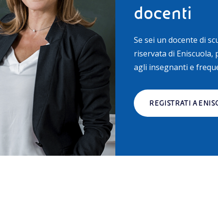
docenti
Se sei un docente di scu
riservata di Eniscuola, 
agli insegnanti e freque
REGISTRATI A ENI