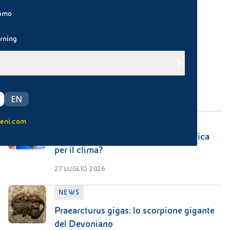
iamo
Pulisci filtri
rning
NEWS
Earth Overshoot Day 2026
30 LUGLIO 2026
EN
NEWS
eni.com
"Super" El Niño in arrivo: cosa significa
per il clima?
27 LUGLIO 2026
NEWS
Praearcturus gigas: lo scorpione gigante
del Devoniano