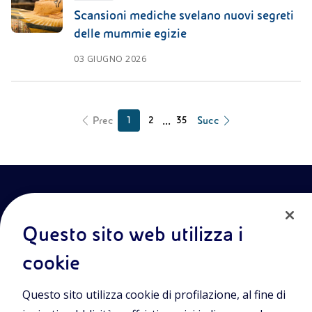
Scansioni mediche svelano nuovi segreti
delle mummie egizie
03 GIUGNO 2026
...
Prec
Succ
1
2
35
Questo sito web utilizza i
cookie
Entra nel mondo Eniscuola.Scopri gli strumenti e le
Questo sito utilizza cookie di profilazione, al fine di
metodologie innovative per la didattica e naviga tra contenuti
multimediali, lezioni digitali e approfondimenti sui grandi temi