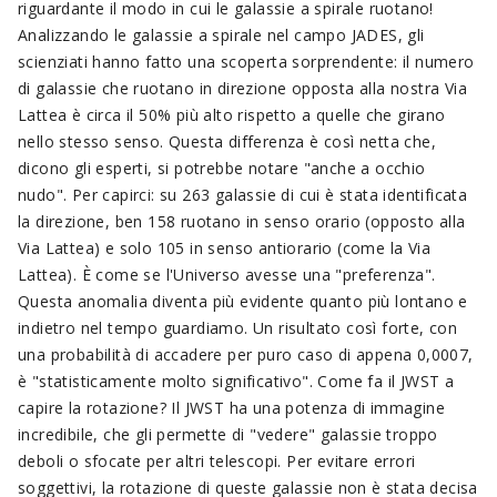
riguardante il modo in cui le galassie a spirale ruotano!
Analizzando le galassie a spirale nel campo JADES, gli
scienziati hanno fatto una scoperta sorprendente: il numero
di galassie che ruotano in direzione opposta alla nostra Via
Lattea è circa il 50% più alto rispetto a quelle che girano
nello stesso senso. Questa differenza è così netta che,
dicono gli esperti, si potrebbe notare "anche a occhio
nudo". Per capirci: su 263 galassie di cui è stata identificata
la direzione, ben 158 ruotano in senso orario (opposto alla
Via Lattea) e solo 105 in senso antiorario (come la Via
Lattea). È come se l'Universo avesse una "preferenza".
Questa anomalia diventa più evidente quanto più lontano e
indietro nel tempo guardiamo. Un risultato così forte, con
una probabilità di accadere per puro caso di appena 0,0007,
è "statisticamente molto significativo". Come fa il JWST a
capire la rotazione? Il JWST ha una potenza di immagine
incredibile, che gli permette di "vedere" galassie troppo
deboli o sfocate per altri telescopi. Per evitare errori
soggettivi, la rotazione di queste galassie non è stata decisa