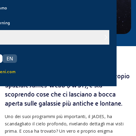
iamo
rning
Immaginate un gigantesco occhio che
EN
guarda indietro nel tempo, fino quasi
eni.com
all'inizio dell'Universo. Questo è il Telescopio
Spaziale James Webb (JWST), e sta
scoprendo cose che ci lasciano a bocca
aperta sulle galassie più antiche e lontane.
Uno dei suoi programmi più importanti, il JADES, ha
scandagliato il cielo profondo, rivelando dettagli mai visti
prima. E cosa ha trovato? Un vero e proprio enigma