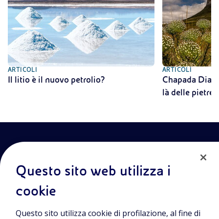
ARTICOLI
ARTICOLI
Il litio è il nuovo petrolio?
Chapada Diaman
là delle pietre
Questo sito web utilizza i
cookie
Entra nel mondo Eniscuola.Scopri gli strumenti e le
Questo sito utilizza cookie di profilazione, al fine di
metodologie innovative per la didattica e naviga tra contenuti