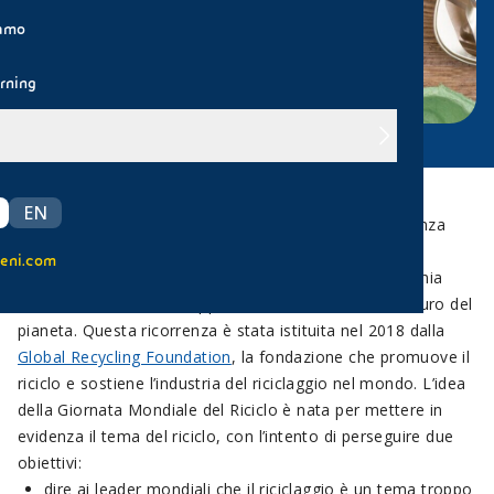
iamo
rning
EN
Il 18 marzo è la Giornata Mondiale del Riciclo, ricorrenza
dedicata a celebrare l’importanza della corretta
eni.com
differenziazione dei rifiuti per lo sviluppo di un’economia
circolare, che valorizzi appieno le risorse e tuteli il futuro del
pianeta. Questa ricorrenza è stata istituita nel 2018 dalla
Global Recycling Foundation
, la fondazione che promuove il
riciclo e sostiene l’industria del riciclaggio nel mondo. L’idea
della Giornata Mondiale del Riciclo è nata per mettere in
evidenza il tema del riciclo, con l’intento di perseguire due
obiettivi:
dire ai leader mondiali che il riciclaggio è un tema troppo