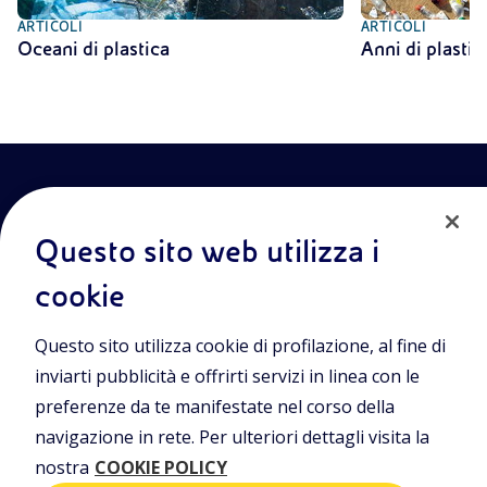
ARTICOLI
ARTICOLI
Oceani di plastica
Anni di plastic
Questo sito web utilizza i
cookie
Entra nel mondo Eniscuola.Scopri gli strumenti e le
Questo sito utilizza cookie di profilazione, al fine di
metodologie innovative per la didattica e naviga tra contenuti
multimediali, lezioni digitali e approfondimenti sui grandi temi
inviarti pubblicità e offrirti servizi in linea con le
di attualità. Eniscuola è una iniziativa di Eni.
preferenze da te manifestate nel corso della
navigazione in rete. Per ulteriori dettagli visita la
POLICIES
nostra
COOKIE POLICY
Termini e condizioni
Privacy Policies