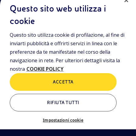
Questo sito web utilizza i
cookie
Entra nel mondo Eniscuola.Scopri gli strumenti e le
Questo sito utilizza cookie di profilazione, al fine di
metodologie innovative per la didattica e naviga tra contenuti
multimediali, lezioni digitali e approfondimenti sui grandi temi
inviarti pubblicità e offrirti servizi in linea con le
di attualità. Eniscuola è una iniziativa di Eni.
preferenze da te manifestate nel corso della
navigazione in rete. Per ulteriori dettagli visita la
POLICIES
nostra
COOKIE POLICY
Termini e condizioni
Privacy Policies
Cookie Policy
ACCETTA
RIFIUTA TUTTI
ALTRI LINK
Chi siamo
Contatti
Impostazioni cookie
Newsletter
Glossario