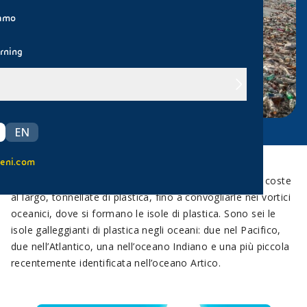
iamo
rning
EN
eni.com
Correnti marine e venti trasportano ogni giorno, dalle coste
al largo, tonnellate di plastica, fino a convogliarle nei vortici
oceanici, dove si formano le isole di plastica. Sono sei le
isole galleggianti di plastica negli oceani: due nel Pacifico,
due nell’Atlantico, una nell’oceano Indiano e una più piccola
recentemente identificata nell’oceano Artico.