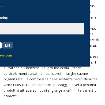
Dal petrolio si possono ottenere molti prodotti, da alcuni
iamo
dei più diffusi combustibili (la benzina, il gasolio e altre
sostanze dette derivati del petrolio) a molte delle materie
rning
plastiche utilizzate dall’uomo.
Gli idrocarburi semplici di cui è composto il petrolio sono,
infatti, la materia prima essenziale per produrre materie
plastiche che danno una risposta alle molteplici esigenze di
EN
materiali plastici con caratteristiche specifiche: resistenza,
plasticità, durezza, elasticità, biodegradabilità,
eni.com
indeformabilità, aderenza, impermeabilità, malleabilità, ecc.
I quattro idrocarburi più usati sono l’etilene, il propilene, il
butadiene e il benzene. La loro molecola li rende
particolarmente adatti a ricomporsi in lunghe catene
organizzate. La complessità delle sostanze petrolchimiche
viene ricostruita con numerosi passaggi e diversi percorsi
produttivi attraverso i quali si giunge a un’infinita varietà di
prodotti.