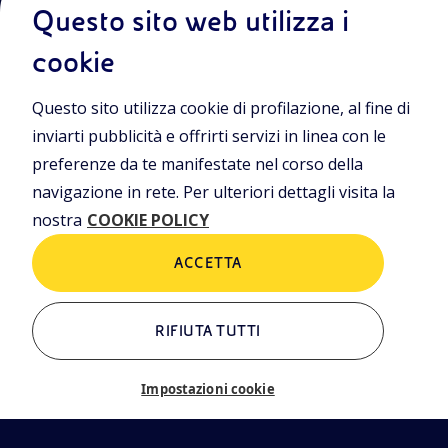
Questo sito web utilizza i
cookie
Entra nel mondo Eniscuola.Scopri gli strumenti e le
Questo sito utilizza cookie di profilazione, al fine di
metodologie innovative per la didattica e naviga tra contenuti
multimediali, lezioni digitali e approfondimenti sui grandi temi
inviarti pubblicità e offrirti servizi in linea con le
di attualità. Eniscuola è una iniziativa di Eni.
preferenze da te manifestate nel corso della
navigazione in rete. Per ulteriori dettagli visita la
POLICIES
nostra
COOKIE POLICY
Termini e condizioni
Privacy Policies
ACCETTA
Cookie Policy
RIFIUTA TUTTI
ALTRI LINK
Chi siamo
Contatti
Impostazioni cookie
Newsletter
Glossario