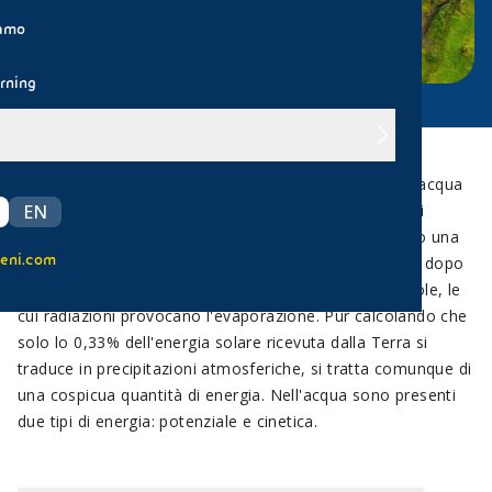
iamo
rning
Il ciclo dell'acqua, determinato dall'evaporazione dell'acqua
terrestre, dalla formazione di nubi e dalle conseguenti
EN
precipitazioni piovose, mette a disposizione dell'uomo una
eni.com
straordinaria fonte energetica rinnovabile, la seconda dopo
le biomasse. Alla sua origine c'è ancora una volta il Sole, le
cui radiazioni provocano l'evaporazione. Pur calcolando che
solo lo 0,33% dell'energia solare ricevuta dalla Terra si
traduce in precipitazioni atmosferiche, si tratta comunque di
una cospicua quantità di energia. Nell'acqua sono presenti
due tipi di energia: potenziale e cinetica.