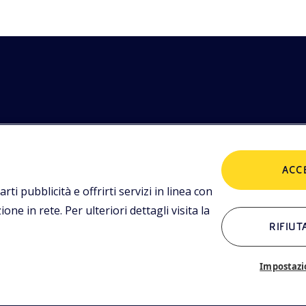
etodologie
POLICIES
imediali,
ACC
tualità.
Termini e condizioni
P
arti pubblicità e offrirti servizi in linea con
ne in rete. Per ulteriori dettagli visita la
RIFIUT
ALTRI LINK
Chi siamo
C
Impostazi
Glossario