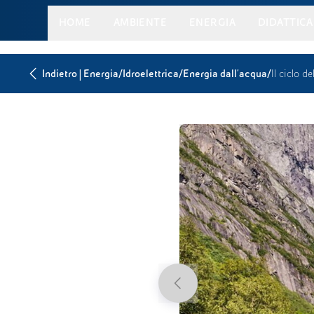
HOME
AMBIENTE
ENERGIA
DIDATTICA
|
/
/
/
Indietro
Energia
Idroelettrica
Energia dall'acqua
Il ciclo d
Previous