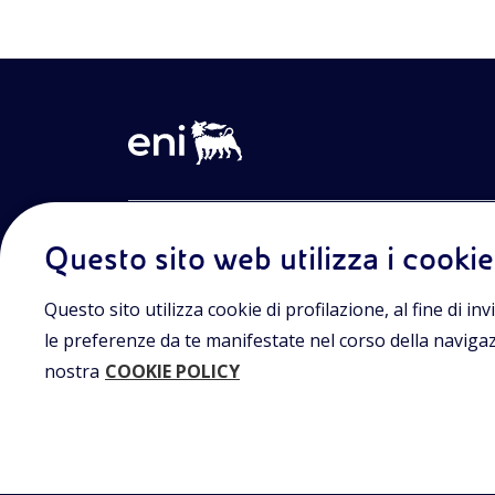
Entra nel mondo Eniscuola.Scopri gli strumenti e le m
Questo sito web utilizza i cookie
innovative per la didattica e naviga tra contenuti mult
lezioni digitali e approfondimenti sui grandi temi di at
Eniscuola è una iniziativa di Eni.
Questo sito utilizza cookie di profilazione, al fine di invi
le preferenze da te manifestate nel corso della navigazio
nostra
COOKIE POLICY