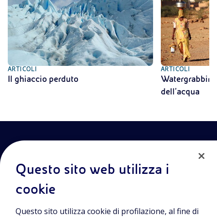
ARTICOLI
ARTICOLI
Il ghiaccio perduto
Watergrabbing
dell’acqua
Questo sito web utilizza i
cookie
Entra nel mondo Eniscuola.Scopri gli strumenti e le
Questo sito utilizza cookie di profilazione, al fine di
metodologie innovative per la didattica e naviga tra contenuti