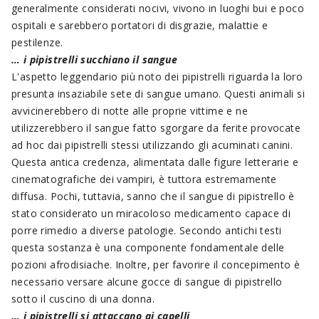
generalmente considerati nocivi, vivono in luoghi bui e poco
ospitali e sarebbero portatori di disgrazie, malattie e
pestilenze.
… i pipistrelli succhiano il sangue
L'aspetto leggendario più noto dei pipistrelli riguarda la loro
presunta insaziabile sete di sangue umano. Questi animali si
avvicinerebbero di notte alle proprie vittime e ne
utilizzerebbero il sangue fatto sgorgare da ferite provocate
ad hoc dai pipistrelli stessi utilizzando gli acuminati canini.
Questa antica credenza, alimentata dalle figure letterarie e
cinematografiche dei vampiri, è tuttora estremamente
diffusa. Pochi, tuttavia, sanno che il sangue di pipistrello è
stato considerato un miracoloso medicamento capace di
porre rimedio a diverse patologie. Secondo antichi testi
questa sostanza è una componente fondamentale delle
pozioni afrodisiache. Inoltre, per favorire il concepimento è
necessario versare alcune gocce di sangue di pipistrello
sotto il cuscino di una donna.
… i pipistrelli si attaccano ai capelli