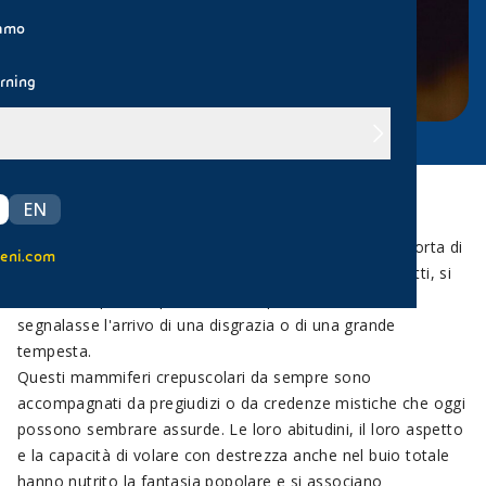
iamo
rning
EN
Leggenda o realtà?
Nell'antica Roma i pipistrelli venivano inchiodati alla porta di
eni.com
casa per difendersi dalle streghe e dalle malattie. Infatti, si
credeva a quel tempo che la loro presenza silenziosa
segnalasse l'arrivo di una disgrazia o di una grande
tempesta.
Questi mammiferi crepuscolari da sempre sono
accompagnati da pregiudizi o da credenze mistiche che oggi
possono sembrare assurde. Le loro abitudini, il loro aspetto
e la capacità di volare con destrezza anche nel buio totale
hanno nutrito la fantasia popolare e si associano