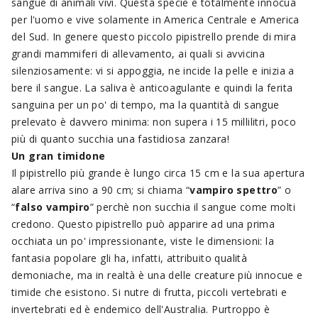
sangue di animali vivi. Questa specie è totalmente innocua
per l'uomo e vive solamente in America Centrale e America
del Sud. In genere questo piccolo pipistrello prende di mira
grandi mammiferi di allevamento, ai quali si avvicina
silenziosamente: vi si appoggia, ne incide la pelle e inizia a
bere il sangue. La saliva è anticoagulante e quindi la ferita
sanguina per un po' di tempo, ma la quantità di sangue
prelevato è davvero minima: non supera i 15 millilitri, poco
più di quanto succhia una fastidiosa zanzara!
Un gran timidone
Il pipistrello più grande è lungo circa 15 cm e la sua apertura
alare arriva sino a 90 cm; si chiama “
vampiro spettro
” o
“
falso vampiro
” perchè non succhia il sangue come molti
credono. Questo pipistrello può apparire ad una prima
occhiata un po' impressionante, viste le dimensioni: la
fantasia popolare gli ha, infatti, attribuito qualità
demoniache, ma in realtà è una delle creature più innocue e
timide che esistono. Si nutre di frutta, piccoli vertebrati e
invertebrati ed è endemico dell'Australia. Purtroppo è