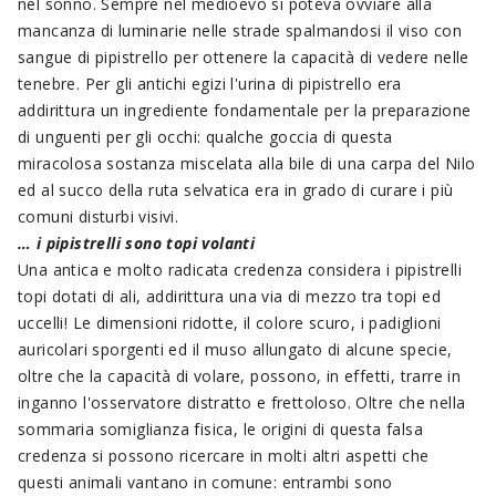
nel sonno. Sempre nel medioevo si poteva ovviare alla
mancanza di luminarie nelle strade spalmandosi il viso con
sangue di pipistrello per ottenere la capacità di vedere nelle
tenebre. Per gli antichi egizi l'urina di pipistrello era
addirittura un ingrediente fondamentale per la preparazione
di unguenti per gli occhi: qualche goccia di questa
miracolosa sostanza miscelata alla bile di una carpa del Nilo
ed al succo della ruta selvatica era in grado di curare i più
comuni disturbi visivi.
… i pipistrelli sono topi volanti
Una antica e molto radicata credenza considera i pipistrelli
topi dotati di ali, addirittura una via di mezzo tra topi ed
uccelli! Le dimensioni ridotte, il colore scuro, i padiglioni
auricolari sporgenti ed il muso allungato di alcune specie,
oltre che la capacità di volare, possono, in effetti, trarre in
inganno l'osservatore distratto e frettoloso. Oltre che nella
sommaria somiglianza fisica, le origini di questa falsa
credenza si possono ricercare in molti altri aspetti che
questi animali vantano in comune: entrambi sono