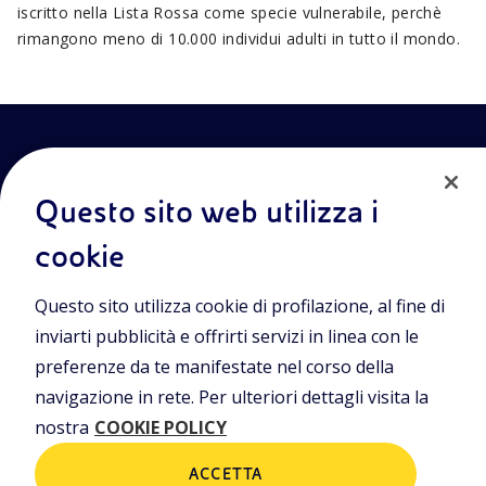
iscritto nella Lista Rossa come specie vulnerabile, perchè
rimangono meno di 10.000 individui adulti in tutto il mondo.
Questo sito web utilizza i
cookie
Entra nel mondo Eniscuola.Scopri gli strumenti e le
Questo sito utilizza cookie di profilazione, al fine di
metodologie innovative per la didattica e naviga tra contenuti
multimediali, lezioni digitali e approfondimenti sui grandi temi
inviarti pubblicità e offrirti servizi in linea con le
di attualità. Eniscuola è una iniziativa di Eni.
preferenze da te manifestate nel corso della
navigazione in rete. Per ulteriori dettagli visita la
POLICIES
nostra
COOKIE POLICY
Termini e condizioni
Privacy Policies
Cookie Policy
ACCETTA