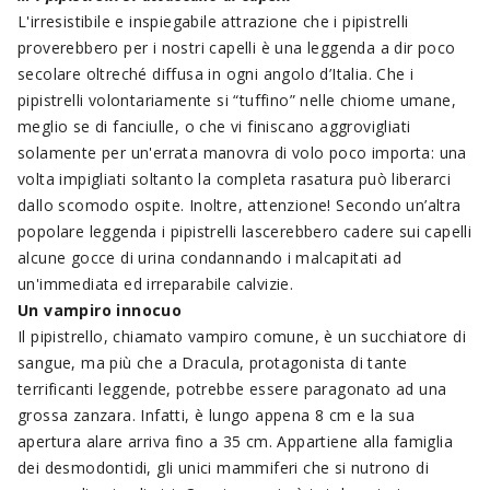
L'irresistibile e inspiegabile attrazione che i pipistrelli
proverebbero per i nostri capelli è una leggenda a dir poco
secolare oltreché diffusa in ogni angolo d’Italia. Che i
pipistrelli volontariamente si “tuffino” nelle chiome umane,
meglio se di fanciulle, o che vi finiscano aggrovigliati
solamente per un'errata manovra di volo poco importa: una
volta impigliati soltanto la completa rasatura può liberarci
dallo scomodo ospite. Inoltre, attenzione! Secondo un’altra
popolare leggenda i pipistrelli lascerebbero cadere sui capelli
alcune gocce di urina condannando i malcapitati ad
un'immediata ed irreparabile calvizie.
Un vampiro innocuo
Il pipistrello, chiamato vampiro comune, è un succhiatore di
sangue, ma più che a Dracula, protagonista di tante
terrificanti leggende, potrebbe essere paragonato ad una
grossa zanzara. Infatti, è lungo appena 8 cm e la sua
apertura alare arriva fino a 35 cm. Appartiene alla famiglia
dei desmodontidi, gli unici mammiferi che si nutrono di