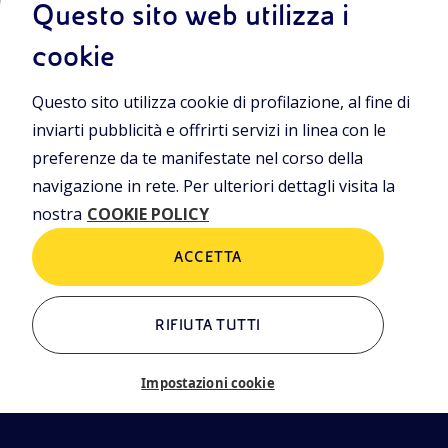
Questo sito web utilizza i
cookie
Entra nel mondo Eniscuola.Scopri gli strumenti e le
Questo sito utilizza cookie di profilazione, al fine di
metodologie innovative per la didattica e naviga tra contenuti
multimediali, lezioni digitali e approfondimenti sui grandi temi
inviarti pubblicità e offrirti servizi in linea con le
di attualità. Eniscuola è una iniziativa di Eni.
preferenze da te manifestate nel corso della
navigazione in rete. Per ulteriori dettagli visita la
POLICIES
nostra
COOKIE POLICY
Termini e condizioni
Privacy Policies
Cookie Policy
ACCETTA
RIFIUTA TUTTI
ALTRI LINK
Chi siamo
Contatti
Impostazioni cookie
Newsletter
Glossario