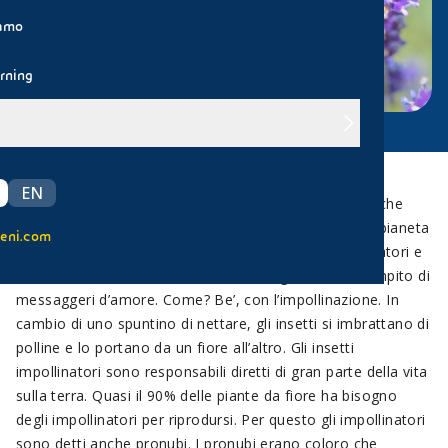
iamo
rning
EN
20 maggio e 22 maggio, sono due date molto vicine che
celebrano due aspetti molto importanti della vita sul pianeta
eni.com
strettamente correlati: le api e gli altri insetti impollinatori e
la biodiversità. La Natura ha affidato agli insetti il compito di
messaggeri d’amore. Come? Be’, con l’impollinazione. In
cambio di uno spuntino di nettare, gli insetti si imbrattano di
polline e lo portano da un fiore all’altro. Gli insetti
impollinatori sono responsabili diretti di gran parte della vita
sulla terra. Quasi il 90% delle piante da fiore ha bisogno
degli impollinatori per riprodursi. Per questo gli impollinatori
sono detti anche pronubi. I pronubi erano coloro che