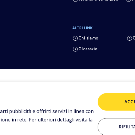
ALTRI LINK
Chi siamo
C
Glossario
ACC
arti pubblicità e offrirti servizi in linea con
ne in rete. Per ulteriori dettagli visita la
RIFIUT