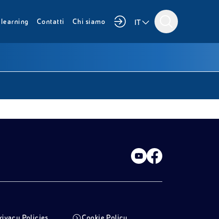
i
learning
Contatti
Chi siamo
IT
rivacy Policies
Cookie Policy