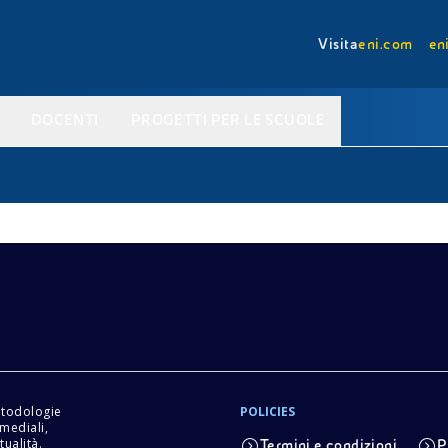
Visita
eni.com
en
DOCENTI
PROGETTI PER LE SCUOLE
etodologie
POLICIES
imediali,
tualità.
Termini e condizioni
P