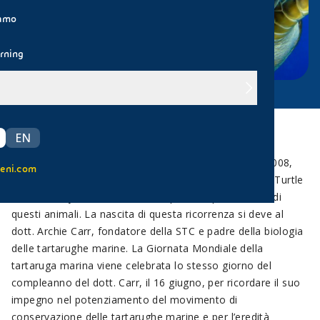
iamo
rning
EN
Il 16 giugno si celebra la
Giornata Mondiale delle
tartarughe marine
. Istituita per la prima volta nel 2008,
eni.com
l’iniziativa è oggi sostenuta dall’associazione The Sea Turtle
Conservancy (STC), che si batte per la sopravvivenza di
questi animali. La nascita di questa ricorrenza si deve al
dott. Archie Carr, fondatore della STC e padre della biologia
delle tartarughe marine. La Giornata Mondiale della
tartaruga marina viene celebrata lo stesso giorno del
compleanno del dott. Carr, il 16 giugno, per ricordare il suo
impegno nel potenziamento del movimento di
conservazione delle tartarughe marine e per l’eredità