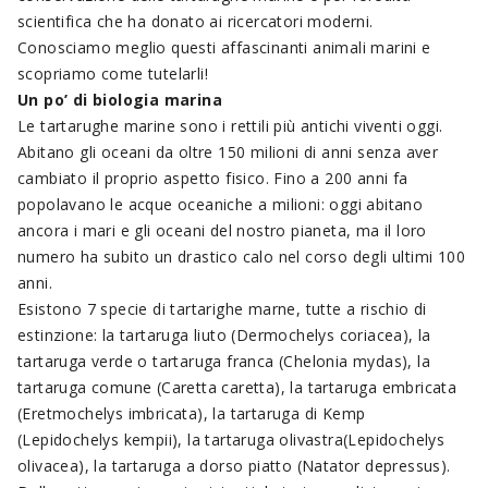
scientifica che ha donato ai ricercatori moderni.
Conosciamo meglio questi affascinanti animali marini e
scopriamo come tutelarli!
Un po’ di biologia marina
Le tartarughe marine sono i rettili più antichi viventi oggi.
Abitano gli oceani da oltre 150 milioni di anni senza aver
cambiato il proprio aspetto fisico. Fino a 200 anni fa
popolavano le acque oceaniche a milioni: oggi abitano
ancora i mari e gli oceani del nostro pianeta, ma il loro
numero ha subito un drastico calo nel corso degli ultimi 100
anni.
Esistono 7 specie di tartarighe marne, tutte a rischio di
estinzione: la tartaruga liuto (Dermochelys coriacea), la
tartaruga verde o tartaruga franca (Chelonia mydas), la
tartaruga comune (Caretta caretta), la tartaruga embricata
(Eretmochelys imbricata), la tartaruga di Kemp
(Lepidochelys kempii), la tartaruga olivastra(Lepidochelys
olivacea), la tartaruga a dorso piatto (Natator depressus).