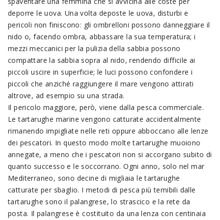
spaventare una femmina che si avvicina alle coste per
deporre le uova. Una volta deposte le uova, disturbi e
pericoli non finiscono: gli ombrelloni possono danneggiare il
nido o, facendo ombra, abbassare la sua temperatura; i
mezzi meccanici per la pulizia della sabbia possono
compattare la sabbia sopra al nido, rendendo difficile ai
piccoli uscire in superficie; le luci possono confondere i
piccoli che anziché raggiungere il mare vengono attirati
altrove, ad esempio su una strada.
Il pericolo maggiore, però, viene dalla pesca commerciale.
Le tartarughe marine vengono catturate accidentalmente
rimanendo impigliate nelle reti oppure abboccano alle lenze
dei pescatori. In questo modo molte tartarughe muoiono
annegate, a meno che i pescatori non si accorgano subito di
quanto successo e le soccorrano. Ogni anno, solo nel mar
Mediterraneo, sono decine di migliaia le tartarughe
catturate per sbaglio. I metodi di pesca più temibili dalle
tartarughe sono il palangrese, lo strascico e la rete da
posta. Il palangrese è costituito da una lenza con centinaia