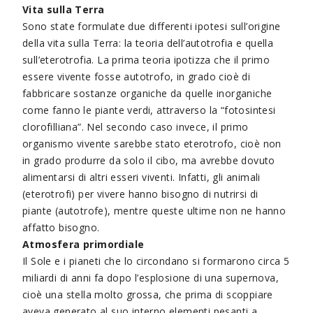
Vita sulla Terra
Sono state formulate due differenti ipotesi sull’origine
della vita sulla Terra: la teoria dell’autotrofia e quella
sull’eterotrofia. La prima teoria ipotizza che il primo
essere vivente fosse autotrofo, in grado cioè di
fabbricare sostanze organiche da quelle inorganiche
come fanno le piante verdi, attraverso la “fotosintesi
clorofilliana”. Nel secondo caso invece, il primo
organismo vivente sarebbe stato eterotrofo, cioè non
in grado produrre da solo il cibo, ma avrebbe dovuto
alimentarsi di altri esseri viventi. Infatti, gli animali
(eterotrofi) per vivere hanno bisogno di nutrirsi di
piante (autotrofe), mentre queste ultime non ne hanno
affatto bisogno.
Atmosfera primordiale
Il Sole e i pianeti che lo circondano si formarono circa 5
miliardi di anni fa dopo l’esplosione di una supernova,
cioè una stella molto grossa, che prima di scoppiare
aveva generato al suo interno elementi pesanti a