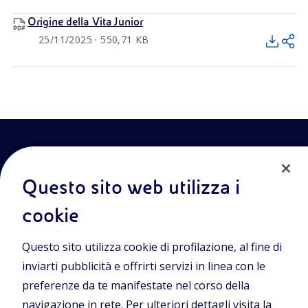
Origine della Vita Junior
25/11/2025 · 550,71 KB
Questo sito web utilizza i
cookie
Entra nel mondo Eniscuola.Scopri gli strumenti e le
Questo sito utilizza cookie di profilazione, al fine di
metodologie innovative per la didattica e naviga tra contenuti
multimediali, lezioni digitali e approfondimenti sui grandi temi
inviarti pubblicità e offrirti servizi in linea con le
di attualità. Eniscuola è una iniziativa di Eni.
preferenze da te manifestate nel corso della
navigazione in rete. Per ulteriori dettagli visita la
POLICIES