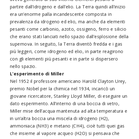
partire dall’idrogeno e dall’elio. La Terra quindi all’inizio
era un’enorme palla incandescente composta in
prevalenza da idrogeno ed elio, ma anche da elementi
pesanti come carbonio, azoto, ossigeno, ferro e silicio
che erano stati lanciati nello spazio dall’esplosione della
supernova. In seguito, la Terra diventò fredda e i gas
più leggeri, come idrogeno ed elio, in parte reagirono
con gli elementi più pesanti e in parte si dispersero
nello spazio.
L’esperimento di Miller
Nel 1952 il professore americano Harold Clayton Urey,
premio Nobel per la chimica nel 1934, incaricò un
giovane ricercatore, Stanley Lloyd Miller, di eseguire un
dato esperimento. All’interno di una boccia di vetro,
Miller mise dell’acqua mantenuta ad alta temperatura e
in un’altra boccia una miscela di idrogeno (H2),
ammoniaca (NH3) e metano (CH4), cioè tutti quei gas
che insieme al vapore acqueo (H2O) si pensava che