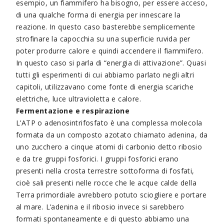
esempio, un fiammifero ha bisogno, per essere acceso,
di una qualche forma di energia per innescare la
reazione. In questo caso basterebbe semplicemente
strofinare la capocchia su una superficie ruvida per
poter produrre calore e quindi accendere il fiammifero.
In questo caso si parla di “energia di attivazione”. Quasi
tutti gli esperimenti di cui abbiamo parlato negli altri
capitoli, utilizzavano come fonte di energia scariche
elettriche, luce ultravioletta e calore.
Fermentazione e respirazione
L’ATP o adenosintrifosfato è una complessa molecola
formata da un composto azotato chiamato adenina, da
uno zucchero a cinque atomi di carbonio detto ribosio
e da tre gruppi fosforici. I gruppi fosforici erano
presenti nella crosta terrestre sottoforma di fosfati,
cioè sali presenti nelle rocce che le acque calde della
Terra primordiale avrebbero potuto sciogliere e portare
al mare. L’adenina e il ribosio invece si sarebbero
formati spontaneamente e di questo abbiamo una