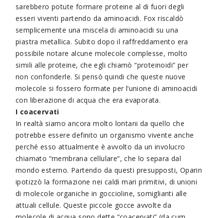
sarebbero potute formare proteine al di fuori degli
esseri viventi partendo da aminoacidi. Fox riscaldò
semplicemente una miscela di aminoacidi su una
piastra metallica. Subito dopo il raffreddamento era
possibile notare alcune molecole complesse, molto
simili alle proteine, che egli chiamò “proteinoidi” per
non confonderle. Si pensò quindi che queste nuove
molecole si fossero formate per l’unione di aminoacidi
con liberazione di acqua che era evaporata.
I coacervati
In realtà siamo ancora molto lontani da quello che
potrebbe essere definito un organismo vivente anche
perché esso attualmente è avvolto da un involucro
chiamato “membrana cellulare”, che lo separa dal
mondo esterno. Partendo da questi presupposti, Oparin
ipotizzò la formazione nei caldi mari primitivi, di unioni
di molecole organiche in goccioline, somiglianti alle
attuali cellule. Queste piccole gocce avvolte da
molecole di acqua sono dette “coacervati” (da cum