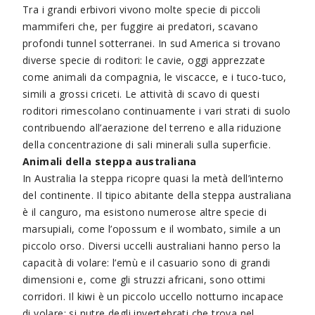
Tra i grandi erbivori vivono molte specie di piccoli
mammiferi che, per fuggire ai predatori, scavano
profondi tunnel sotterranei. In sud America si trovano
diverse specie di roditori: le cavie, oggi apprezzate
come animali da compagnia, le viscacce, e i tuco-tuco,
simili a grossi criceti. Le attività di scavo di questi
roditori rimescolano continuamente i vari strati di suolo
contribuendo all’aerazione del terreno e alla riduzione
della concentrazione di sali minerali sulla superficie.
Animali della steppa australiana
In Australia la steppa ricopre quasi la metà dell’interno
del continente. Il tipico abitante della steppa australiana
è il canguro, ma esistono numerose altre specie di
marsupiali, come l’opossum e il wombato, simile a un
piccolo orso. Diversi uccelli australiani hanno perso la
capacità di volare: l’emù e il casuario sono di grandi
dimensioni e, come gli struzzi africani, sono ottimi
corridori. Il kiwi è un piccolo uccello notturno incapace
di volare; si nutre degli invertebrati che trova nel