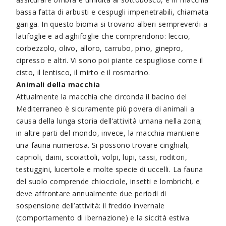
bassa fatta di arbusti e cespugli impenetrabili, chiamata
gariga. In questo bioma si trovano alberi sempreverdi a
latifoglie e ad aghifoglie che comprendono: leccio,
corbezzolo, olivo, alloro, carrubo, pino, ginepro,
cipresso e altri. Vi sono poi piante cespugliose come il
cisto, il lentisco, il mirto e il rosmarino.
Animali della macchia
Attualmente la macchia che circonda il bacino del
Mediterraneo è sicuramente più povera di animali a
causa della lunga storia dell’attività umana nella zona;
in altre parti del mondo, invece, la macchia mantiene
una fauna numerosa. Si possono trovare cinghiali,
caprioli, daini, scoiattoli, volpi, lupi, tassi, roditori,
testuggini, lucertole e molte specie di uccelli. La fauna
del suolo comprende chiocciole, insetti e lombrichi, e
deve affrontare annualmente due periodi di
sospensione dell’attività: il freddo invernale
(comportamento di ibernazione) e la siccità estiva