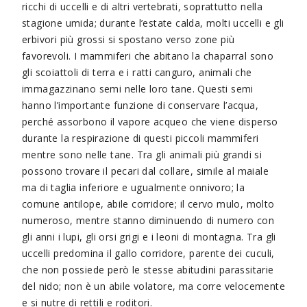
ricchi di uccelli e di altri vertebrati, soprattutto nella
stagione umida; durante l’estate calda, molti uccelli e gli
erbivori più grossi si spostano verso zone più
favorevoli. I mammiferi che abitano la chaparral sono
gli scoiattoli di terra e i ratti canguro, animali che
immagazzinano semi nelle loro tane. Questi semi
hanno l’importante funzione di conservare l’acqua,
perché assorbono il vapore acqueo che viene disperso
durante la respirazione di questi piccoli mammiferi
mentre sono nelle tane. Tra gli animali più grandi si
possono trovare il pecari dal collare, simile al maiale
ma di taglia inferiore e ugualmente onnivoro; la
comune antilope, abile corridore; il cervo mulo, molto
numeroso, mentre stanno diminuendo di numero con
gli anni i lupi, gli orsi grigi e i leoni di montagna. Tra gli
uccelli predomina il gallo corridore, parente dei cuculi,
che non possiede però le stesse abitudini parassitarie
del nido; non è un abile volatore, ma corre velocemente
e si nutre di rettili e roditori.