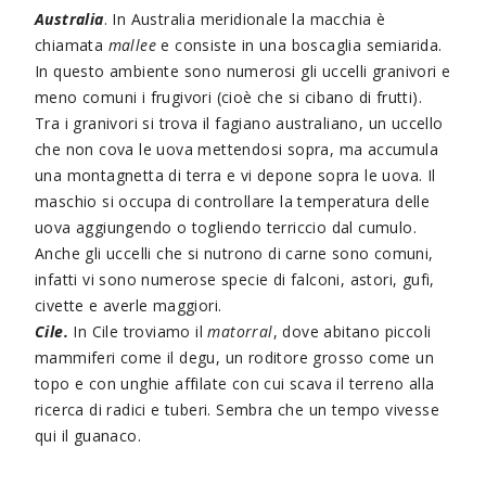
Australia
. In Australia meridionale la macchia è
chiamata
mallee
e consiste in una boscaglia semiarida.
In questo ambiente sono numerosi gli uccelli granivori e
meno comuni i frugivori (cioè che si cibano di frutti).
Tra i granivori si trova il fagiano australiano, un uccello
che non cova le uova mettendosi sopra, ma accumula
una montagnetta di terra e vi depone sopra le uova. Il
maschio si occupa di controllare la temperatura delle
uova aggiungendo o togliendo terriccio dal cumulo.
Anche gli uccelli che si nutrono di carne sono comuni,
infatti vi sono numerose specie di falconi, astori, gufi,
civette e averle maggiori.
Cile.
In Cile troviamo il
matorral
, dove abitano piccoli
mammiferi come il degu, un roditore grosso come un
topo e con unghie affilate con cui scava il terreno alla
ricerca di radici e tuberi. Sembra che un tempo vivesse
qui il guanaco.