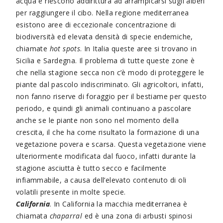
acqua e riescono addirittura ad arrampicarsi sugli alberi
per raggiungere il cibo. Nella regione mediterranea
esistono aree di eccezionale concentrazione di
biodiversità ed elevata densità di specie endemiche,
chiamate
hot spots
. In Italia queste aree si trovano in
Sicilia e Sardegna. Il problema di tutte queste zone è
che nella stagione secca non c’è modo di proteggere le
piante dal pascolo indiscriminato. Gli agricoltori, infatti,
non fanno riserve di foraggio per il bestiame per questo
periodo, e quindi gli animali continuano a pascolare
anche se le piante non sono nel momento della
crescita, il che ha come risultato la formazione di una
vegetazione povera e scarsa. Questa vegetazione viene
ulteriormente modificata dal fuoco, infatti durante la
stagione asciutta è tutto secco e facilmente
infiammabile, a causa dell’elevato contenuto di oli
volatili presente in molte specie.
California
. In California la macchia mediterranea è
chiamata
chaparral
ed è una zona di arbusti spinosi