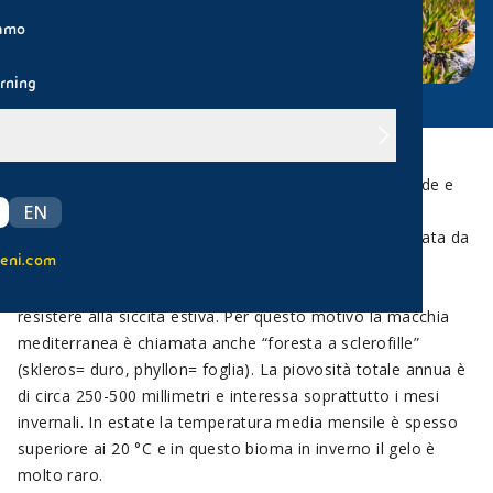
iamo
rning
Questo tipo di ambiente è caratterizzato da estati calde e
secche e da inverni miti e piovosi. Questo influenza
EN
notevolmente la vegetazione, che è quindi caratterizzata da
eni.com
piante basse, legnose, perenni, a struttura di tipo
sclerofitico, cioè con foglie piccole e dure adattate a
resistere alla siccità estiva. Per questo motivo la macchia
mediterranea è chiamata anche “foresta a sclerofille”
(skleros= duro, phyllon= foglia). La piovosità totale annua è
di circa 250-500 millimetri e interessa soprattutto i mesi
invernali. In estate la temperatura media mensile è spesso
superiore ai 20 °C e in questo bioma in inverno il gelo è
molto raro.