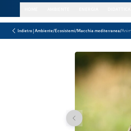
HOME
AMBIENTE
ENERGIA
DIDATTICA
|
/
/
/
Indietro
Ambiente
Ecosistemi
Macchia mediterranea
Anim
Previous