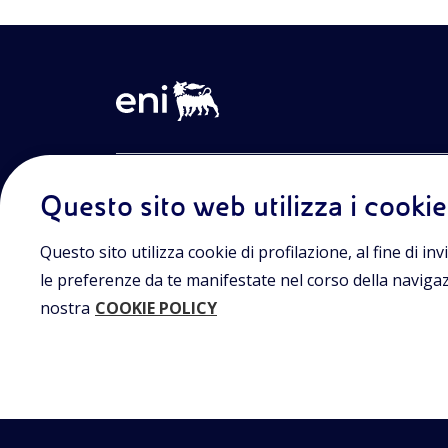
Entra nel mondo Eniscuola.Scopri gli strumenti e le m
Questo sito web utilizza i cookie
innovative per la didattica e naviga tra contenuti mult
lezioni digitali e approfondimenti sui grandi temi di at
Eniscuola è una iniziativa di Eni.
Questo sito utilizza cookie di profilazione, al fine di invi
le preferenze da te manifestate nel corso della navigazio
nostra
COOKIE POLICY