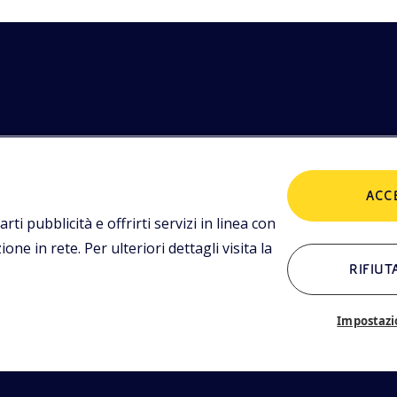
etodologie
POLICIES
imediali,
ACC
tualità.
Termini e condizioni
P
arti pubblicità e offrirti servizi in linea con
ne in rete. Per ulteriori dettagli visita la
RIFIUT
ALTRI LINK
Chi siamo
C
Impostazi
Glossario