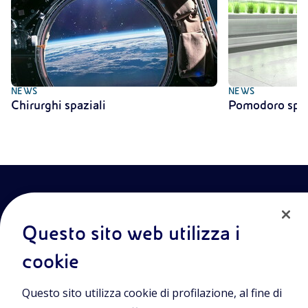
NEWS
NEWS
Chirurghi spaziali
Pomodoro spaz
Questo sito web utilizza i
cookie
Entra nel mondo Eniscuola.Scopri gli strumenti e le
Questo sito utilizza cookie di profilazione, al fine di
metodologie innovative per la didattica e naviga tra contenuti
multimediali, lezioni digitali e approfondimenti sui grandi temi