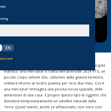
iamo
rning
EN
eni.com
A breve, il nostro cielo notturno sarà arricchito da un ospite
inatteso: una mini-luna! Si tratta dell'asteroide 2024 PT5, un
piccolo corpo celeste che, catturato dalla gravità terrestre,
orbiterà intorno al nostro pianeta per circa due mesi. Cos'è
una mini-luna? Immagina una piccola roccia spaziale, delle
dimensioni di una casa. È proprio questo tipo di oggetto che
diventerà temporaneamente un satellite naturale della
Terra. Questi eventi, anche se affascinanti, non sono così