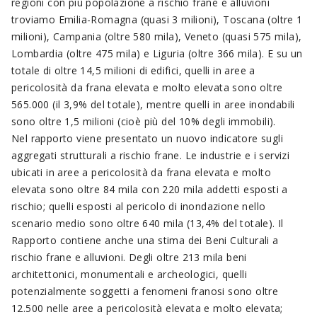
regioni con più popolazione a rischio frane e alluvioni
troviamo Emilia-Romagna (quasi 3 milioni), Toscana (oltre 1
milioni), Campania (oltre 580 mila), Veneto (quasi 575 mila),
Lombardia (oltre 475 mila) e Liguria (oltre 366 mila). E su un
totale di oltre 14,5 milioni di edifici, quelli in aree a
pericolosità da frana elevata e molto elevata sono oltre
565.000 (il 3,9% del totale), mentre quelli in aree inondabili
sono oltre 1,5 milioni (cioè più del 10% degli immobili).
Nel rapporto viene presentato un nuovo indicatore sugli
aggregati strutturali a rischio frane. Le industrie e i servizi
ubicati in aree a pericolosità da frana elevata e molto
elevata sono oltre 84 mila con 220 mila addetti esposti a
rischio; quelli esposti al pericolo di inondazione nello
scenario medio sono oltre 640 mila (13,4% del totale). Il
Rapporto contiene anche una stima dei Beni Culturali a
rischio frane e alluvioni. Degli oltre 213 mila beni
architettonici, monumentali e archeologici, quelli
potenzialmente soggetti a fenomeni franosi sono oltre
12.500 nelle aree a pericolosità elevata e molto elevata;