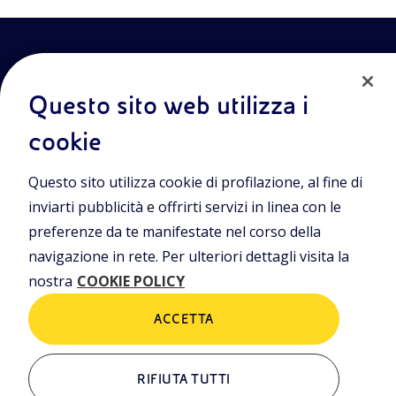
Questo sito web utilizza i
cookie
Entra nel mondo Eniscuola.Scopri gli strumenti e le
Questo sito utilizza cookie di profilazione, al fine di
metodologie innovative per la didattica e naviga tra contenuti
multimediali, lezioni digitali e approfondimenti sui grandi temi
inviarti pubblicità e offrirti servizi in linea con le
di attualità. Eniscuola è una iniziativa di Eni.
preferenze da te manifestate nel corso della
navigazione in rete. Per ulteriori dettagli visita la
POLICIES
nostra
COOKIE POLICY
Termini e condizioni
Privacy Policies
Cookie Policy
ACCETTA
RIFIUTA TUTTI
ALTRI LINK