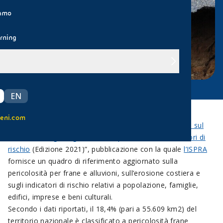
iamo
rning
EN
eni.com
E’ stata presentata ieri la terza edizione del “
Rapporto sul
Dissesto idrogeologico in Italia: pericolosità e indicatori di
rischio
(Edizione 2021)”, pubblicazione con la quale
l’ISPRA
fornisce un quadro di riferimento aggiornato sulla
pericolosità per frane e alluvioni, sull’erosione costiera e
sugli indicatori di rischio relativi a popolazione, famiglie,
edifici, imprese e beni culturali.
Secondo i dati riportati, il 18,4% (pari a 55.609 km2) del
territorio nazionale è classificato a pericolosità frane