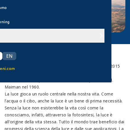
iamo
rning
EN
Oggi si celebra la Giornata Internazionale della Luce
(
International Day of Light
), proclamata a partire dal 2015
eni.com
dall’UNESCO per il 16 maggio, anniversario della
realizzazione del primo laser al mondo da parte di T.H.
Maiman nel 1960.
La luce gioca un ruolo centrale nella nostra vita. Come
l’acqua o il cibo, anche la luce è un bene di prima necessità.
Senza la luce non esisterebbe la vita così come la
conosciamo, infatti, attraverso la fotosintesi, la luce è
all’origine della vita stessa. Tutto il mondo trae beneficio dai
progressi della scienza della luce e dalle sue applicazioni. La