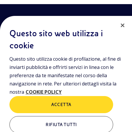
Questo sito web utilizza i
cookie
Entra nel mondo Eniscuola.Scopri gli strumenti e le
Questo sito utilizza cookie di profilazione, al fine di
metodologie innovative per la didattica e naviga tra contenuti
multimediali, lezioni digitali e approfondimenti sui grandi temi
inviarti pubblicità e offrirti servizi in linea con le
di attualità. Eniscuola è una iniziativa di Eni.
preferenze da te manifestate nel corso della
navigazione in rete. Per ulteriori dettagli visita la
POLICIES
nostra
COOKIE POLICY
Termini e condizioni
Privacy Policies
Cookie Policy
ACCETTA
RIFIUTA TUTTI
ALTRI LINK