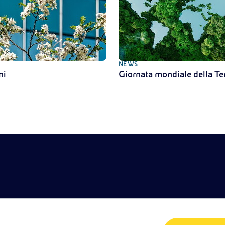
NEWS
ni
Giornata mondiale della T
etodologie
POLICIES