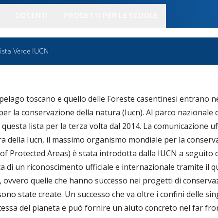
DOCENTI
PROGETTI PER LE SCUOLE
 Lista Verde IUCN
cipelago toscano e quello delle Foreste casentinesi entrano n
 per la conservazione della natura (Iucn). Al parco nazionale
questa lista per la terza volta dal 2014. La comunicazione uff
era della Iucn, il massimo organismo mondiale per la conserv
 of Protected Areas) è stata introdotta dalla IUCN a seguito
ta di un riconoscimento ufficiale e internazionale tramite il
, ovvero quelle che hanno successo nei progetti di conserva
sono state create. Un successo che va oltre i confini delle si
tessa del pianeta e può fornire un aiuto concreto nel far fr