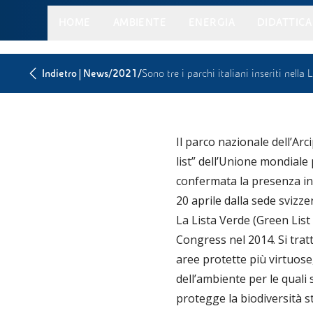
HOME
AMBIENTE
ENERGIA
DIDATTICA
|
/
/
Indietro
News
2021
Sono tre i parchi italiani inseriti nella
Il parco nazionale dell’Ar
list” dell’Unione mondiale
confermata la presenza in 
20 aprile dalla sede svizz
La Lista Verde (Green List
Congress nel 2014. Si trat
aree protette più virtuose
dell’ambiente per le quali 
protegge la biodiversità s