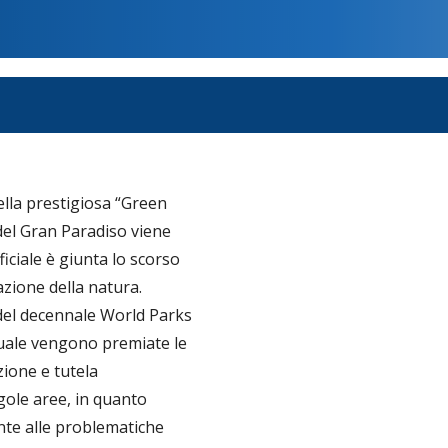
ella prestigiosa “Green
 del Gran Paradiso viene
iciale è giunta lo scorso
azione della natura.
 del decennale World Parks
 quale vengono premiate le
zione e tutela
ngole aree, in quanto
onte alle problematiche