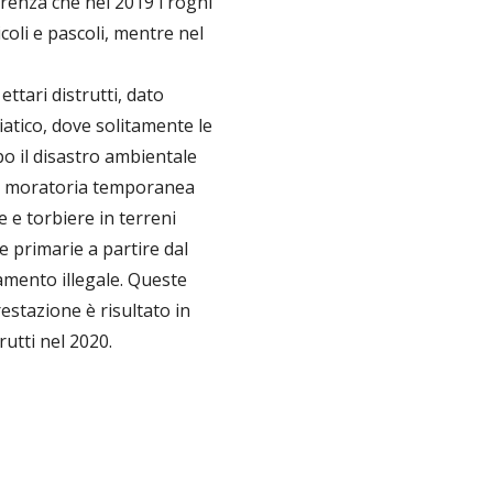
erenza che nel 2019 i roghi
coli e pascoli, mentre nel
tari distrutti, dato
iatico, dove solitamente le
po il disastro ambientale
una moratoria temporanea
 e torbiere in terreni
e primarie a partire dal
camento illegale. Queste
estazione è risultato in
rutti nel 2020.