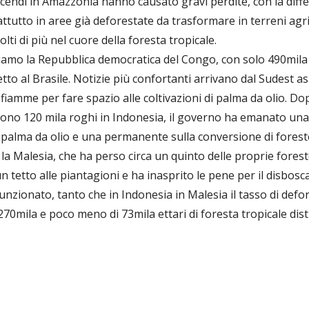
ncendi in Amazzonia hanno causato gravi perdite, con la diff
attutto in aree già deforestate da trasformare in terreni agri
ti di più nel cuore della foresta tropicale.
amo la Repubblica democratica del Congo, con solo 490mila et
tto al Brasile. Notizie più confortanti arrivano dal Sudest as
fiamme per fare spazio alle coltivazioni di palma da olio. Do
trarono 120 mila roghi in Indonesia, il governo ha emanato 
 palma da olio e una permanente sulla conversione di foreste
 la Malesia, che ha perso circa un quinto delle proprie forest
un tetto alle piantagioni e ha inasprito le pene per il disbos
unzionato, tanto che in Indonesia in Malesia il tasso di defor
70mila e poco meno di 73mila ettari di foresta tropicale dist