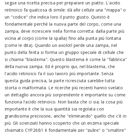
segue una ricetta precisa per preparare un piatto. L'acido
retinoico fa qualcosa di simile: dà alle cellule una "mappa" o
un "codice" che indica loro il punto giusto. Questo è
fondamentale perché la nuova parte del corpo, come una
zampa, deve ricrescere nella forma corretta: dalla parte più
vicina al corpo (come la spalla) fino alla punta più lontana
(come le dita). Quando un axolotl perde una zampa, nel
punto della ferita si forma un gruppo speciale di cellule che
si chiama "blastema". Questo blastema è come la "fabbrica"
della nuova zampa. Ed è proprio qui, nel blastema, che
l'acido retinoico fa il suo lavoro più importante. Senza
questa guida precisa, la parte ricresciuta sarebbe tutta
storta o malformata. Le ricerche più recenti hanno svelato
un dettaglio ancora più sorprendente e importante su come
funziona l'acido retinoico. Non basta che ci sia; la cosa più
importante è che la sua quantità sia regolata con
grandissima precisione, anche "eliminando" quello che c'è in
più. Gli scienziati hanno scoperto che un enzima speciale
chiamato CYP26B1 è fondamentale per "pulire" o "smaltire"