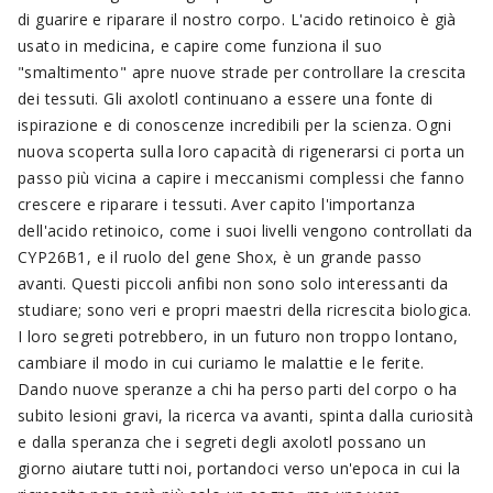
di guarire e riparare il nostro corpo. L'acido retinoico è già
usato in medicina, e capire come funziona il suo
"smaltimento" apre nuove strade per controllare la crescita
dei tessuti. Gli axolotl continuano a essere una fonte di
ispirazione e di conoscenze incredibili per la scienza. Ogni
nuova scoperta sulla loro capacità di rigenerarsi ci porta un
passo più vicina a capire i meccanismi complessi che fanno
crescere e riparare i tessuti. Aver capito l'importanza
dell'acido retinoico, come i suoi livelli vengono controllati da
CYP26B1, e il ruolo del gene Shox, è un grande passo
avanti. Questi piccoli anfibi non sono solo interessanti da
studiare; sono veri e propri maestri della ricrescita biologica.
I loro segreti potrebbero, in un futuro non troppo lontano,
cambiare il modo in cui curiamo le malattie e le ferite.
Dando nuove speranze a chi ha perso parti del corpo o ha
subito lesioni gravi, la ricerca va avanti, spinta dalla curiosità
e dalla speranza che i segreti degli axolotl possano un
giorno aiutare tutti noi, portandoci verso un'epoca in cui la