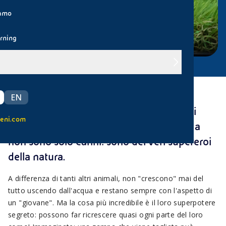
iamo
rning
Gli axolotl, piccoli anfibi che vivono
EN
nell'acqua, sembrano usciti da un libro di
eni.com
favole con le loro branchie a piumino. Ma
non sono solo carini: sono dei veri supereroi
della natura.
A differenza di tanti altri animali, non "crescono" mai del
tutto uscendo dall'acqua e restano sempre con l'aspetto di
un "giovane". Ma la cosa più incredibile è il loro superpotere
segreto: possono far ricrescere quasi ogni parte del loro