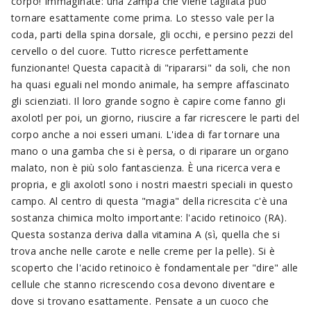
corpo! Immaginate: una zampa che viene tagliata può
tornare esattamente come prima. Lo stesso vale per la
coda, parti della spina dorsale, gli occhi, e persino pezzi del
cervello o del cuore. Tutto ricresce perfettamente
funzionante! Questa capacità di "ripararsi" da soli, che non
ha quasi eguali nel mondo animale, ha sempre affascinato
gli scienziati. Il loro grande sogno è capire come fanno gli
axolotl per poi, un giorno, riuscire a far ricrescere le parti del
corpo anche a noi esseri umani. L'idea di far tornare una
mano o una gamba che si è persa, o di riparare un organo
malato, non è più solo fantascienza. È una ricerca vera e
propria, e gli axolotl sono i nostri maestri speciali in questo
campo. Al centro di questa "magia" della ricrescita c'è una
sostanza chimica molto importante: l'acido retinoico (RA).
Questa sostanza deriva dalla vitamina A (sì, quella che si
trova anche nelle carote e nelle creme per la pelle). Si è
scoperto che l'acido retinoico è fondamentale per "dire" alle
cellule che stanno ricrescendo cosa devono diventare e
dove si trovano esattamente. Pensate a un cuoco che