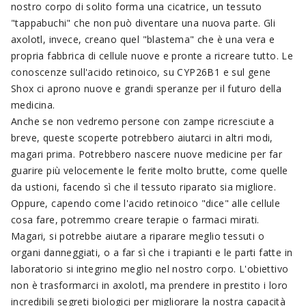
nostro corpo di solito forma una cicatrice, un tessuto
"tappabuchi" che non può diventare una nuova parte. Gli
axolotl, invece, creano quel "blastema" che è una vera e
propria fabbrica di cellule nuove e pronte a ricreare tutto. Le
conoscenze sull'acido retinoico, su CYP26B1 e sul gene
Shox ci aprono nuove e grandi speranze per il futuro della
medicina.
Anche se non vedremo persone con zampe ricresciute a
breve, queste scoperte potrebbero aiutarci in altri modi,
magari prima. Potrebbero nascere nuove medicine per far
guarire più velocemente le ferite molto brutte, come quelle
da ustioni, facendo sì che il tessuto riparato sia migliore.
Oppure, capendo come l'acido retinoico "dice" alle cellule
cosa fare, potremmo creare terapie o farmaci mirati.
Magari, si potrebbe aiutare a riparare meglio tessuti o
organi danneggiati, o a far sì che i trapianti e le parti fatte in
laboratorio si integrino meglio nel nostro corpo. L'obiettivo
non è trasformarci in axolotl, ma prendere in prestito i loro
incredibili segreti biologici per migliorare la nostra capacità