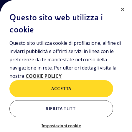
Questo sito web utilizza i
cookie
Entra nel mondo Eniscuola.Scopri gli strumenti e le
Questo sito utilizza cookie di profilazione, al fine di
metodologie innovative per la didattica e naviga tra contenuti
multimediali, lezioni digitali e approfondimenti sui grandi temi
inviarti pubblicità e offrirti servizi in linea con le
di attualità. Eniscuola è una iniziativa di Eni.
preferenze da te manifestate nel corso della
navigazione in rete. Per ulteriori dettagli visita la
POLICIES
nostra
COOKIE POLICY
Termini e condizioni
Privacy Policies
Cookie Policy
ACCETTA
RIFIUTA TUTTI
ALTRI LINK
Chi siamo
Contatti
Impostazioni cookie
Newsletter
Glossario