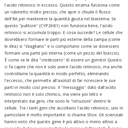
l'acido retinoico in eccesso. Questo enzima funziona come
un rubinetto molto preciso, che apre o chiude il flusso
dell'RA per mantenere la quantità giusta nel blastema. Se
questo "pulitore" (CYP26B1) non funziona bene, l'acido
retinoico si accumula troppo. E cosa succede? Le cellule che
dovrebbero formare le parti più esterne della zampa (come
le dita) si "sbagliano" e si comportano come se dovessero
formare una parte più interna (come un pezzo del braccio).
È come se le dita "credessero" di essere un gomito! Questo
ci fa capire che non è solo avere l'acido retinoico, ma anche
controllarne la quantità in modo perfetto, eliminando
l'eccesso, che permette all'axolotl di far ricrescere le sue
parti in modo così preciso. Il "messaggio" dato dall'acido
retinoico non è solo chimico, ma viene poi letto e
interpretato dai geni, che sono le "istruzioni" dentro le
cellule. Tra i tanti geni che ascoltano l'acido retinoico, uno in
particolare è molto importante: si chiama Shox. Gli scienziati
hanno visto che questo gene è più attivo o meno attivo a