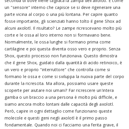
seconda di dove viene tagliata la zampa dell'axolotl. È come
un "sensore" interno che capisce se si deve rigenerare una
parte vicina al corpo o una più lontana. Per capire quanto
fosse importante, gli scienziati hanno tolto il gene Shox ad
alcuni axolotl. Il risultato? Le zampe ricrescevano molto più
corte e le ossa al loro interno non si formavano bene.
Normalmente, le ossa lunghe si formano prima come
cartilagine e poi questa diventa osso vero e proprio. Senza
Shox, questo processo non funzionava. Questo dimostra
che il gene Shox, guidato dalla quantità di acido retinoico, è
un vero e proprio "interruttore" che controlla come si
formano le ossa e come si sviluppa la nuova parte del corpo
durante la ricrescita. Ma allora, possiamo usare queste
scoperte per aiutare noi umani? Far ricrescere un'intera
gamba o un braccio a una persona è molto più difficile, e
siamo ancora molto lontani dalle capacità degli axolotl.
Però, capire in ogni dettaglio come funzionano queste
molecole e questi geni negli axolotl è il primo passo
fondamentale. Quando noi ci facciamo una ferita grave, il