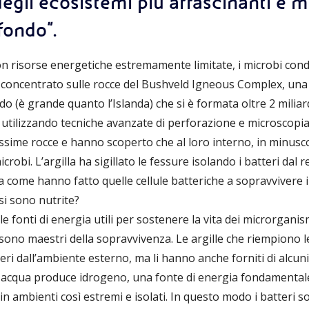
li ecosistemi più affascinanti e mis
fondo".
con risorse energetiche estremamente limitate, i microbi con
è concentrato sulle rocce del Bushveld Igneous Complex, una d
o (è grande quanto l’Islanda) che si è formata oltre 2 miliard
i, utilizzando tecniche avanzate di perforazione e microscop
ssime rocce e hanno scoperto che al loro interno, in minusco
microbi. L’argilla ha sigillato le fessure isolando i batteri da
come hanno fatto quelle cellule batteriche a sopravvivere 
si sono nutrite?
e fonti di energia utili per sostenere la vita dei microrgani
i sono maestri della sopravvivenza. Le argille che riempiono l
eri dall’ambiente esterno, ma li hanno anche forniti di alcun
'acqua produce idrogeno, una fonte di energia fondamentale p
n ambienti così estremi e isolati. In questo modo i batteri so