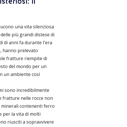
teriosi: il
ducono una vita silenziosa
elle più grandi distese di
i di anni fa durante l'era
ia, hanno prelevato
le fratture riempite di
l resto del mondo per un
in un ambiente così
smi sono incredibilmente
e fratture nelle rocce non
i minerali contenenti ferro
er la vita di molti
no riusciti a sopravvivere