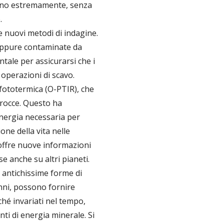
 sono estremamente, senza
.
re nuovi metodi di indagine.
 oppure contaminate da
ale per assicurarsi che i
 operazioni di scavo.
fototermica (O-PTIR), che
 rocce. Questo ha
energia necessaria per
ne della vita nelle
 offre nuove informazioni
e anche su altri pianeti.
e antichissime forme di
 anni, possono fornire
ché invariati nel tempo,
ti di energia minerale. Si