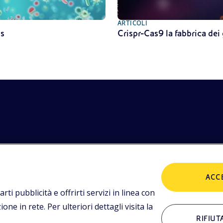
ARTICOLI
us
Crispr-Cas9 la fabbrica dei
etodologie
POLICIES
imediali,
ACC
tualità.
Termini e condizioni
P
arti pubblicità e offrirti servizi in linea con
ne in rete. Per ulteriori dettagli visita la
RIFIUT