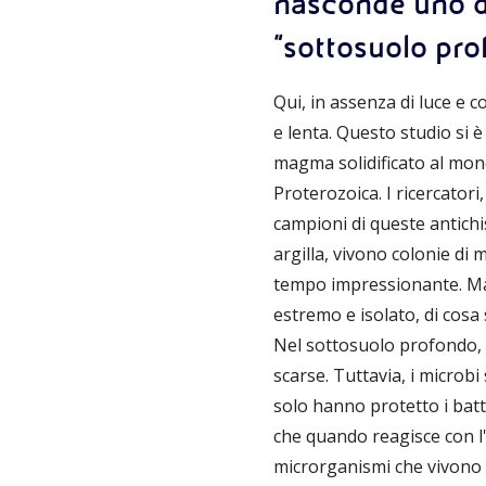
nasconde uno deg
"sottosuolo pro
Qui, in assenza di luce e 
e lenta. Questo studio si 
magma solidificato al mond
Proterozoica. I ricercator
campioni di queste antichi
argilla, vivono colonie di 
tempo impressionante. Ma 
estremo e isolato, di cosa 
Nel sottosuolo profondo, l
scarse. Tuttavia, i microb
solo hanno protetto i batt
che quando reagisce con l
microrganismi che vivono i