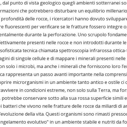
tre, dal punto di vista geologico quegli ambienti sotterranei
rmazioni che potrebbero disturbare un equilibrio millenario
e profondità delle rocce, i ricercatori hanno dovuto sviluppa
e fluorescenti per verificare se le fratture fossero integre
dentalmente durante la perforazione. Uno scrupolo fondament
ffettivamente presenti nelle rocce e non introdotti durante le
ofisticata tecnica chiamata spettroscopia infrarossa ottica-
ini di singole cellule e di mappare i minerali presenti nelle
n solo i microbi, ma anche i minerali che forniscono loro l’
rca rappresenta un passo avanti importante nella comprensio
oprire microrganismi in un ambiente tanto antico e ostile ci
avvivere in condizioni estreme, non solo sulla Terra, ma fors
, potrebbe conservare sotto alla sua rossa superficie simili 
dei batteri che vivono nelle fratture delle rocce da miliardi di
’evoluzione della vita. Questi organismi sono rimasti presso
ongelamento evolutivo" in un ambiente stabile e nutriti da fon