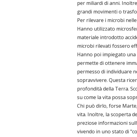
per miliardi di anni. Inol
grandi movimenti o trasfo
Per rilevare i microbi nell
Hanno utilizzato microsfer
materiale introdotto acci
microbi rilevati fossero e
Hanno poi impiegato una s
permette di ottenere immag
permesso di individuare no
sopravvivere. Questa rice
profondità della Terra. Sc
su come la vita possa sopr
Chi può dirlo, forse Marte
vita. Inoltre, la scoperta 
preziose informazioni sull
vivendo in uno stato di "c