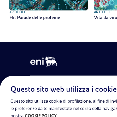
ARTICOLI
ARTICOLI
Hit Parade delle proteine
Vita da vir
Entra nel mondo Eniscuola.Scopri gli strumenti e le m
Questo sito web utilizza i cookie
innovative per la didattica e naviga tra contenuti mult
lezioni digitali e approfondimenti sui grandi temi di at
Eniscuola è una iniziativa di Eni.
Questo sito utilizza cookie di profilazione, al fine di invi
le preferenze da te manifestate nel corso della navigazio
nostra
COOKIE POLICY