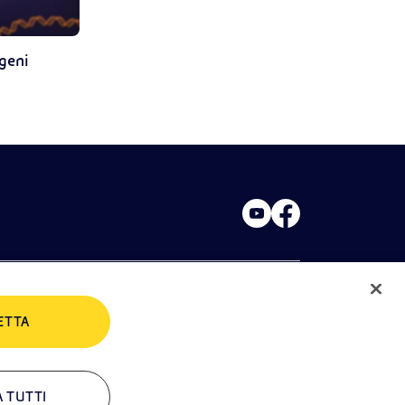
 geni
ETTA
rivacy Policies
Cookie Policy
A TUTTI