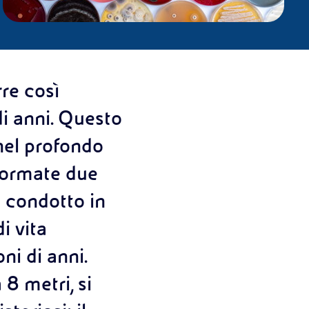
re così
i anni. Questo
 nel profondo
 formate due
o condotto in
i vita
ni di anni.
 8 metri, si