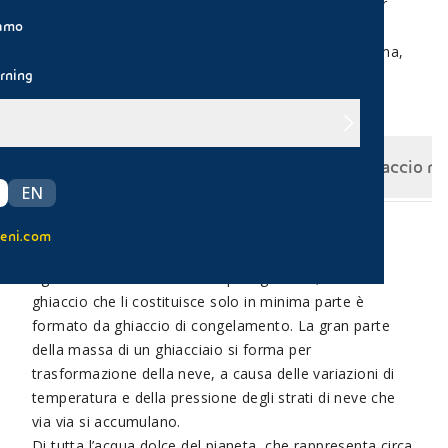
movimento, gela più lentamente dell'acqua ferma, per
iamo
questo è più facile in inverno vedere la formazione di
ghiaccio sulla superficie di piccoli specchi d'acqua ferma,
mentre i corsi d'acqua non sono ghiacciati.
rning
Il ghiaccio
Cosa sono i ghiacciai
Il ghiaccio r
EN
eni.com
I ghiacciai sono immensi corpi di ghiaccio, ma il
ghiaccio che li costituisce solo in minima parte è
formato da ghiaccio di congelamento. La gran parte
della massa di un ghiacciaio si forma per
trasformazione della neve, a causa delle variazioni di
temperatura e della pressione degli strati di neve che
via via si accumulano.
Di tutta l’acqua dolce del pianeta, che rappresenta circa