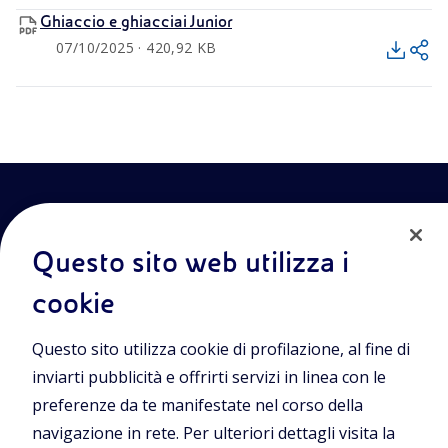
Ghiaccio e ghiacciai Junior
07/10/2025 · 420,92 KB
Questo sito web utilizza i
cookie
Entra nel mondo Eniscuola.Scopri gli strumenti e le
Questo sito utilizza cookie di profilazione, al fine di
metodologie innovative per la didattica e naviga tra contenuti
multimediali, lezioni digitali e approfondimenti sui grandi temi
inviarti pubblicità e offrirti servizi in linea con le
di attualità. Eniscuola è una iniziativa di Eni.
preferenze da te manifestate nel corso della
navigazione in rete. Per ulteriori dettagli visita la
POLICIES