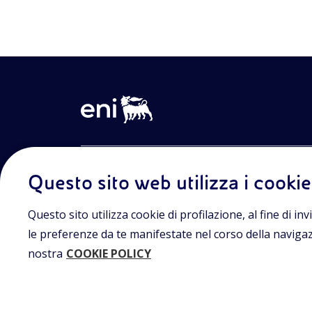
Entra nel mondo Eniscuola.Scopri gli strumenti e le m
Questo sito web utilizza i cookie
innovative per la didattica e naviga tra contenuti mult
lezioni digitali e approfondimenti sui grandi temi di at
Eniscuola è una iniziativa di Eni.
Questo sito utilizza cookie di profilazione, al fine di invi
le preferenze da te manifestate nel corso della navigazio
nostra
COOKIE POLICY