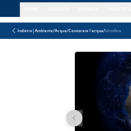
HOME
AMBIENTE
ENERGIA
DIDATTICA
|
/
/
/
Indietro
Ambiente
Acqua
Conoscere l'acqua
Idrosfera
Previous