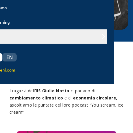
iamo
rning
EN
IIS Giulio Natta
Liceo Vittorio Veneto
eni.com
I ragazzi dell’
IIS Giulio Natta
ci parlano di
cambiamento climatico
e di
economia circolare
,
ascoltiamo le puntate del loro podcast “You scream. Ice
cream”.