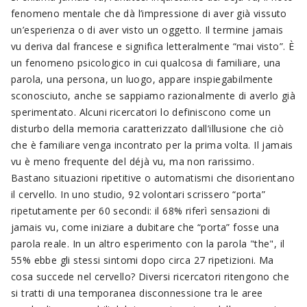
fenomeno mentale che dà l’impressione di aver già vissuto
un’esperienza o di aver visto un oggetto. Il termine jamais
vu deriva dal francese e significa letteralmente “mai visto”. È
un fenomeno psicologico in cui qualcosa di familiare, una
parola, una persona, un luogo, appare inspiegabilmente
sconosciuto, anche se sappiamo razionalmente di averlo già
sperimentato. Alcuni ricercatori lo definiscono come un
disturbo della memoria caratterizzato dall’illusione che ciò
che è familiare venga incontrato per la prima volta. Il jamais
vu è meno frequente del déjà vu, ma non rarissimo.
Bastano situazioni ripetitive o automatismi che disorientano
il cervello. In uno studio, 92 volontari scrissero “porta”
ripetutamente per 60 secondi: il 68% riferì sensazioni di
jamais vu, come iniziare a dubitare che “porta” fosse una
parola reale. In un altro esperimento con la parola "the", il
55% ebbe gli stessi sintomi dopo circa 27 ripetizioni. Ma
cosa succede nel cervello? Diversi ricercatori ritengono che
si tratti di una temporanea disconnessione tra le aree