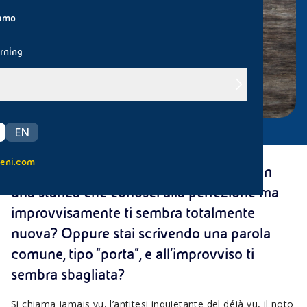
iamo
rning
EN
eni.com
Hai presente quel momento in cui entri in
una stanza che conosci alla perfezione ma
improvvisamente ti sembra totalmente
nuova? Oppure stai scrivendo una parola
comune, tipo “porta”, e all’improvviso ti
sembra sbagliata?
Si chiama jamais vu, l’antitesi inquietante del déjà vu, il noto