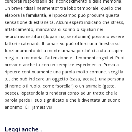
cerebrali responsabili del riconoscimento e della memoria.
Un breve “disallineamento” tra lobo temporale, quello che
elabora la familiarità, e l’ippocampo può produrre questa
sensazione di estraneità. Alcuni esperti indicano che stress,
affaticamento, mancanza di sonno o squilibri nei
neurotrasmettitori (dopamina, serotonina) possono essere
fattori scatenanti. Il jamais vu può offrirci una finestra sul
funzionamento della mente umana perché ci aiuta a capire
meglio la memoria, l’attenzione e i fenomeni cognitivi. Puoi
provarlo anche tu con un semplice esperimento. Prova a
ripetere continuamente una parola molto comune, sceglila
tu, che può indicare un oggetto (casa, acqua), una persona
(il nome o il ruolo, come “sorella”) o un animale (gatto,
pesce). Ripetendola ti renderai conto ad un tratto che la
parola perde il suo significato e che è diventata un suono
anonimo. È il jamais vu!
Leggi anche...