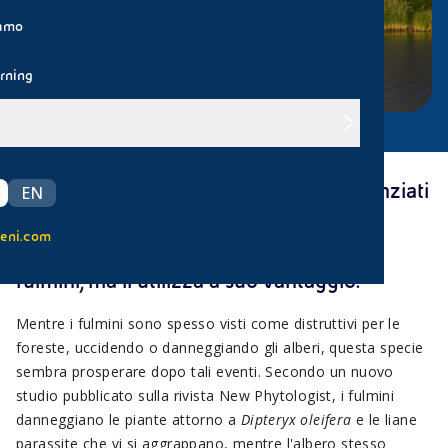
iamo
rning
Nelle foreste pluviali di Panama, gli scienziati
EN
hanno scoperto che l'albero della specie
eni.com
Dipteryx oleifera
non solo sopravvive ai
fulmini, ma li utilizza a suo vantaggio.
Mentre i fulmini sono spesso visti come distruttivi per le
foreste, uccidendo o danneggiando gli alberi, questa specie
sembra prosperare dopo tali eventi. Secondo un nuovo
studio pubblicato sulla rivista New Phytologist, i fulmini
danneggiano le piante attorno a
Dipteryx oleifera
e le liane
parassite che vi si aggrappano, mentre l'albero stesso