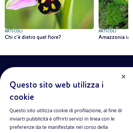
ARTICOLI
ARTICOLI
Chi c’è dietro quel fiore?
Amazzonia in 
Questo sito web utilizza i
cookie
Entra nel mondo Eniscuola.Scopri gli strumenti e le
Questo sito utilizza cookie di profilazione, al fine di
metodologie innovative per la didattica e naviga tra contenuti
multimediali, lezioni digitali e approfondimenti sui grandi temi
inviarti pubblicità e offrirti servizi in linea con le
di attualità. Eniscuola è una iniziativa di Eni.
preferenze da te manifestate nel corso della