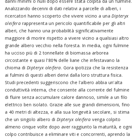
danni minimi o nulli dopo essere stata colpita da un fulmine.
Analizzando decenni di dati relativi a parcelle di alberi, i
ricercatori hanno scoperto che vivere vicino a una
Dipteryx
oleifera
rappresenta un pericolo quantificabile per gli altri
alberi, che hanno una probabilità significativamente
maggiore di morire rispetto a vivere vicino a qualsiasi altro
grande albero vecchio nella foresta. In media, ogni fulmine
ha ucciso più di 2 tonnellate di biomassa arborea
circostante e quasi l'80% delle liane che infestavano la
chioma di
Dipteryx oleifera
. Gora ipotizza che la resistenza
ai fulmini di questi alberi derivi dalla loro struttura fisica.
Studi precedenti suggeriscono che l'albero abbia un'alta
conduttività interna, che consente alla corrente del fulmine
di fluire senza accumulare calore dannoso, simile a un filo
elettrico ben isolato. Grazie alle sue grandi dimensioni, fino
a 40 metri di altezza, e alla sua longevità secolare, si stima
che un singolo albero di
Dipteryx oleifera
venga colpito
almeno cinque volte dopo aver raggiunto la maturità, e ogni
colpo contribuisce a eliminare viti e concorrenti, aprendo la