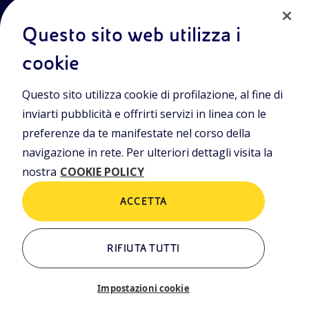
Questo sito web utilizza i
cookie
Entra nel mondo Eniscuola.Scopri gli strumenti e le
Questo sito utilizza cookie di profilazione, al fine di
metodologie innovative per la didattica e naviga tra contenuti
multimediali, lezioni digitali e approfondimenti sui grandi temi
inviarti pubblicità e offrirti servizi in linea con le
di attualità. Eniscuola è una iniziativa di Eni.
preferenze da te manifestate nel corso della
navigazione in rete. Per ulteriori dettagli visita la
POLICIES
nostra
COOKIE POLICY
Termini e condizioni
Privacy Policies
Cookie Policy
ACCETTA
RIFIUTA TUTTI
ALTRI LINK
Chi siamo
Contatti
Impostazioni cookie
Newsletter
Glossario