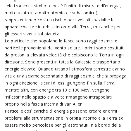
l'elettronvolt - simbolo eV - è l'unità di misura dell'energia,
molto usata in ambito atomico e subatomico),
rappresentando così un rischio per i veicoli spaziali e le
apparecchiature in orbita intorno alla Terra, ma anche per
gli esseri viventi sul pianeta.
Le particelle che popolano le fasce sono raggi cosmici e
particelle provenienti dal vento solare. I primi sono costituiti
da protoni a elevata velocità che colpiscono la Terra in ogni
direzione. Sono presenti in tutta la Galassia e trasportano
energie elevate. Quando urtano l'atmosfera terrestre danno
vita a una sciame secondario di raggi cosmici che si propaga
in ogni direzione, alcuni di essi giungono fin sulla Terra,
mentre altri, con energie tra 10 e 100 MeV, vengono
“riflessi” nello spazio e a volte rimangono intrappolati
proprio nella fascia interna di Van Allen.
Particelle così cariche di energia possono creare enormi
problemi alla strumentazione in orbita intorno alla Terra ed
essere molto pericolose per gli astronauti in a bordo della