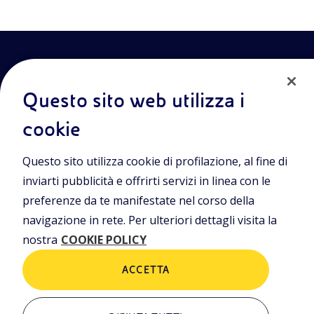
Questo sito web utilizza i
cookie
Entra nel mondo Eniscuola.Scopri gli strumenti e le
Questo sito utilizza cookie di profilazione, al fine di
metodologie innovative per la didattica e naviga tra contenuti
multimediali, lezioni digitali e approfondimenti sui grandi temi
inviarti pubblicità e offrirti servizi in linea con le
di attualità. Eniscuola è una iniziativa di Eni.
preferenze da te manifestate nel corso della
navigazione in rete. Per ulteriori dettagli visita la
POLICIES
nostra
COOKIE POLICY
Termini e condizioni
Privacy Policies
Cookie Policy
ACCETTA