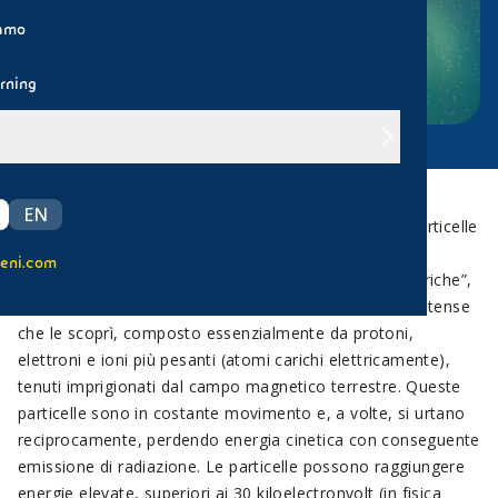
iamo
rning
EN
Le Fasce di Van Allen sono zone o cinture ricche di particelle
ad alta energia (plasma) che avvolgono la Terra.
eni.com
Costituiscono un vero e proprio “mare di particelle cariche”,
come amava definirle James Van Allen, il fisico statunitense
che le scoprì, composto essenzialmente da protoni,
elettroni e ioni più pesanti (atomi carichi elettricamente),
tenuti imprigionati dal campo magnetico terrestre. Queste
particelle sono in costante movimento e, a volte, si urtano
reciprocamente, perdendo energia cinetica con conseguente
emissione di radiazione. Le particelle possono raggiungere
energie elevate, superiori ai 30 kiloelectronvolt (in fisica