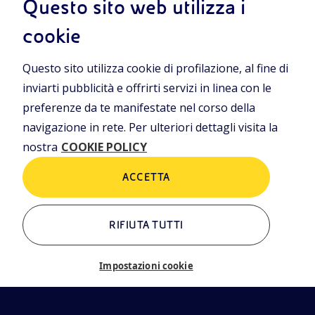
Questo sito web utilizza i
Termini e condizioni
Privacy Policies
iamo
cookie
Cookie Policy
rning
Questo sito utilizza cookie di profilazione, al fine di
inviarti pubblicità e offrirti servizi in linea con le
ALTRI LINK
preferenze da te manifestate nel corso della
Chi siamo
Contatti
navigazione in rete. Per ulteriori dettagli visita la
EN
Newsletter
Glossario
nostra
COOKIE POLICY
eni.com
ACCETTA
RIFIUTA TUTTI
Impostazioni cookie