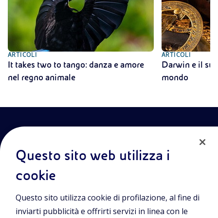
ARTICOLI
ARTICOLI
It takes two to tango: danza e amore
Darwin e il suo
nel regno animale
mondo
Questo sito web utilizza i
cookie
Entra nel mondo Eniscuola.Scopri gli strumenti e le
Questo sito utilizza cookie di profilazione, al fine di
metodologie innovative per la didattica e naviga tra contenuti
multimediali, lezioni digitali e approfondimenti sui grandi temi
inviarti pubblicità e offrirti servizi in linea con le
di attualità. Eniscuola è una iniziativa di Eni.