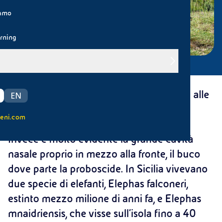
iamo
rning
Un elefante ha occhi piccoli in relazione alle
EN
dimensioni della testa: le orbite si
eni.com
individuano con fatica ai lati del cranio.
Invece è molto evidente la grande cavità
nasale proprio in mezzo alla fronte, il buco
dove parte la proboscide. In Sicilia vivevano
due specie di elefanti, Elephas falconeri,
estinto mezzo milione di anni fa, e Elephas
mnaidriensis, che visse sull’isola fino a 40