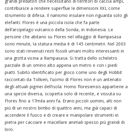
grandi predatori che necessitano di territori di caccia ampi,
contribuisce a rendere superflue le dimensioni XXL come
strumento di difesa. Il nanismo insulare non riguarda solo gli
elefanti: Flores è una piccola isola che fa parte
dell’arcipelago vulcanico della Sonda, in Indonesia. Le
persone che abitano su Flores nel villaggio di Rampasasa
sono minute, la statura media è di 145 centimetri. Nel 2003
sono stati rinvenuti resti fossili umani molto interessanti in
una grotta vicina a Rampasasa. Si tratta dello scheletro
parziale di un omino alto appena un metro e con i piedi
piatti. Subito identificato per gioco come uno degli Hobbit
raccontati da Tolkien, l’uomo di Flores non è un antenato
degli attuali pigmei dell’isola: Homo floresiensis appartiene a
una specie diversa, scoperta solo di recente, e vissuta su
Flores fino a 17mila anni fa. Erano piccoli uomini, alti non
più di un nostro bimbo di quattro anni, ma già capaci di
accendere il fuoco e di creare e manipolare strumenti in
pietra per cacciare e macellare animali spesso più grandi di
loro.