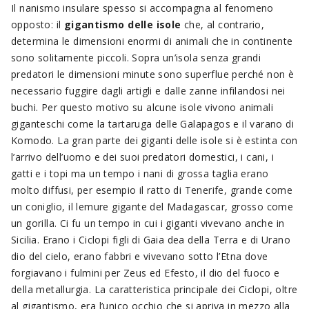
Il nanismo insulare spesso si accompagna al fenomeno
opposto: il
gigantismo delle isole
che, al contrario,
determina le dimensioni enormi di animali che in continente
sono solitamente piccoli. Sopra un’isola senza grandi
predatori le dimensioni minute sono superflue perché non è
necessario fuggire dagli artigli e dalle zanne infilandosi nei
buchi. Per questo motivo su alcune isole vivono animali
giganteschi come la tartaruga delle Galapagos e il varano di
Komodo. La gran parte dei giganti delle isole si è estinta con
l’arrivo dell’uomo e dei suoi predatori domestici, i cani, i
gatti e i topi ma un tempo i nani di grossa taglia erano
molto diffusi, per esempio il ratto di Tenerife, grande come
un coniglio, il lemure gigante del Madagascar, grosso come
un gorilla. Ci fu un tempo in cui i giganti vivevano anche in
Sicilia. Erano i Ciclopi figli di Gaia dea della Terra e di Urano
dio del cielo, erano fabbri e vivevano sotto l’Etna dove
forgiavano i fulmini per Zeus ed Efesto, il dio del fuoco e
della metallurgia. La caratteristica principale dei Ciclopi, oltre
al gigantismo, era l’unico occhio che si apriva in mezzo alla