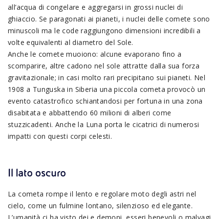
all’acqua di congelare e aggregarsi in grossi nuclei di
ghiaccio. Se paragonati ai pianeti, i nuclei delle comete sono
minuscoli ma le code raggiungono dimensioni incredibili a
volte equivalenti al diametro del Sole.
Anche le comete muoiono: alcune evaporano fino a
scomparire, altre cadono nel sole attratte dalla sua forza
gravitazionale; in casi molto rari precipitano sui pianeti. Nel
1908 a Tunguska in Siberia una piccola cometa provocò un
evento catastrofico schiantandosi per fortuna in una zona
disabitata e abbattendo 60 milioni di alberi come
stuzzicadenti. Anche la Luna porta le cicatrici di numerosi
impatti con questi corpi celesti.
Il lato oscuro
La cometa rompe il lento e regolare moto degli astri nel
cielo, come un fulmine lontano, silenzioso ed elegante.
L’umanità ci ha visto dei e demoni, esseri benevoli o malvagi