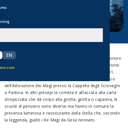
iamo
rning
EN
La Stella Cometa compete con l’Angelo per il posto d’onore
sul trave di colmo della capanna. Giotto iniziò la tradizione:
eni.com
estasiato dal passaggio della cometa di Halley del 1301,
dipinse per primo la stella sopra la Capanna nell’affresco
dell’Adorazione dei Magi presso la Cappella degli Scrovegni
a Padova. In altri presepi la cometa è attaccata alla carta
stropicciata che dà corpo alla grotta; grotta o capanna, le
scuole di pensiero sono diverse ma hanno in comune la
presenza luminosa e rassicurante della Stella che, secondo
la leggenda, guidò i Re Magi da Gesù neonato.