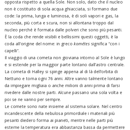
opposta rispetto a quella Sole. Non solo, dato che il nucleo
non è costituito di sola acqua ghiacciata, si formano due
code: la prima, lunga e luminosa, è di soli vapori e gas, la
seconda, più corta e scura, non si allontana troppo dal
nucleo perché è formata dalle polveri che sono più pesanti.
È la coda che rende visibili e bellissimi questi oggetti, è la
coda all’origine del nome: in greco
kométes
significa “con i
capelli”.
Il viaggio di una cometa non gioviana intorno al Sole è lungo
e si estende per la maggior parte lontano dall’astro centrale.
La cometa di Halley si spinge appena al di là dell’orbita di
Nettuno e torna ogni 76 anni. Altre vanno talmente lontano
da impiegare migliaia o anche milioni di anni prima di farsi
rivedere dalle nostre parti. Alcune passano una sola volta e
poi se ne vanno per sempre.
Le comete sono nate insieme al sistema solare. Nel centro
incandescente della nebulosa primordiale i materiali più
pesanti diedero forma ai pianeti, mentre nelle parti più
esterne la temperatura era abbastanza bassa da permettere