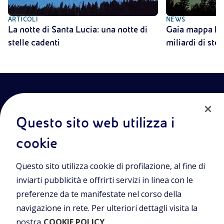
ARTICOLI
NEWS
La notte di Santa Lucia: una notte di
Gaia mappa la V
stelle cadenti
miliardi di stel
Questo sito web utilizza i
cookie
Entra nel mondo Eniscuola.Scopri gli strumenti e le
Questo sito utilizza cookie di profilazione, al fine di
metodologie innovative per la didattica e naviga tra contenuti
multimediali, lezioni digitali e approfondimenti sui grandi temi
inviarti pubblicità e offrirti servizi in linea con le
di attualità. Eniscuola è una iniziativa di Eni.
preferenze da te manifestate nel corso della
navigazione in rete. Per ulteriori dettagli visita la
POLICIES
nostra
COOKIE POLICY