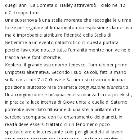
quegli anni. La Cometa di Halley attraversò il cielo nel 12
d.C, troppo tardi.
Una supernova è una stella morente che raccoglie le ultime
forze per regalare al firmamento una esplosione clamorosa
ma è improbabile attribuire l’identità della Stella di
Betlemme a un evento catastrofico di questa portata
perché l’avrebbe notato tutta l’umanità mentre non ve ne è
traccia nelle fonti storiche.
Keplero, il grande astronomo tedesco, formulò per primo
un’ipotesi alternativa. Secondo i suoi calcoli, fatti a mano
sulla carta, nel 7 a.C Giove e Saturno si trovarono in una
posizione piuttosto rara chiamata
congiunzione planetaria
.
Una congiunzione è un’apparente vicinanza tra corpi celesti,
in pratica la luce intensa di Giove unita a quella di Saturno
potrebbe aver dato l’illusione di una stella brillante che
sarebbe scomparsa con l’allontanamento dei pianeti. In
realtà deve essersi trattato di un fenomeno poco
spettacolare e interessante solo per gli addetti ai lavori: i