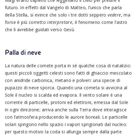
Magi erano sapienti che leggevano il cielo per predire il
futuro. In effetti dal Vangelo di Matteo, l’unico che parla
della Stella, si evince che solo i tre dotti seppero
vedere
, ma
forse è più corretto
interpretare
, il fenomeno come l’astro
che li avrebbe guidati verso Gesù.
Palla di neve
La natura delle comete porta in sé qualche cosa di natalizio:
questi piccoli oggetti celesti sono fatti di ghiaccio mescolato
con anidride carbonica, metano e polveri: una specie di
pupazzo di neve sporca. Quando una cometa si avvicina al
Sole il nucleo si scalda ed evapora. Il vento solare è una
corrente di particelle, protoni ed elettroni, emessa dal Sole
in ogni direzione; arriva anche sulla Terra dove interagisce
con l’atmosfera producendo le aurore boreali. Le particelle
solari spingono nello spazio i vapori sprigionati dal nucleo:
per questo motivo la coda si allunga sempre dalla parte