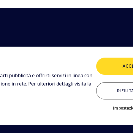
etodologie
POLICIES
imediali,
ACC
tualità.
Termini e condizioni
P
arti pubblicità e offrirti servizi in linea con
ne in rete. Per ulteriori dettagli visita la
RIFIUT
ALTRI LINK
Chi siamo
C
Impostazi
Glossario