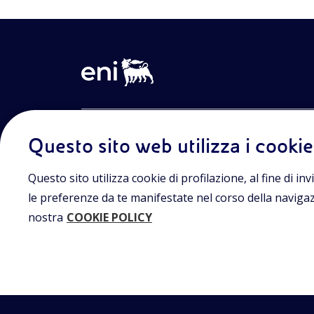
Entra nel mondo Eniscuola.Scopri gli strumenti e le m
Questo sito web utilizza i cookie
innovative per la didattica e naviga tra contenuti mult
lezioni digitali e approfondimenti sui grandi temi di at
Eniscuola è una iniziativa di Eni.
Questo sito utilizza cookie di profilazione, al fine di invi
le preferenze da te manifestate nel corso della navigazio
nostra
COOKIE POLICY