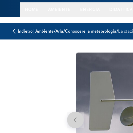
HOME
AMBIENTE
ENERGIA
DIDATTICA
|
/
/
/
Indietro
Ambiente
Aria
Conoscere la meteorologia
La staz
Previous