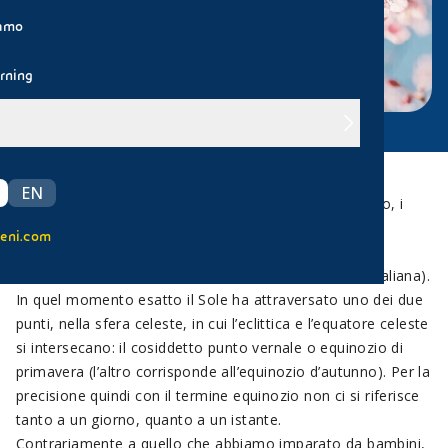
iamo
rning
EN
Nonostante le temperature degli ultimi giorni d’inverno, i
primi germogli e boccioli sugli alberi ne avevano già
eni.com
preannunciato l’arrivo: parliamo della primavera,
ufficialmente iniziata il 20 marzo alle ore 16.33 (ora italiana).
In quel momento esatto il Sole ha attraversato uno dei due
punti, nella sfera celeste, in cui l’eclittica e l’equatore celeste
si intersecano: il cosiddetto punto vernale o equinozio di
primavera (l’altro corrisponde all’equinozio d’autunno). Per la
precisione quindi con il termine equinozio non ci si riferisce
tanto a un giorno, quanto a un istante.
Contrariamente a quello che abbiamo imparato da bambini,