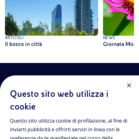
ARTICOLI
NEWS
Il bosco in città
Giornata Mondi
Questo sito web utilizza i
cookie
Entra nel mondo Eniscuola.Scopri gli strumenti e le
Questo sito utilizza cookie di profilazione, al fine di
metodologie innovative per la didattica e naviga tra contenuti
multimediali, lezioni digitali e approfondimenti sui grandi temi
inviarti pubblicità e offrirti servizi in linea con le
di attualità. Eniscuola è una iniziativa di Eni.
preferenze da te manifestate nel corso della