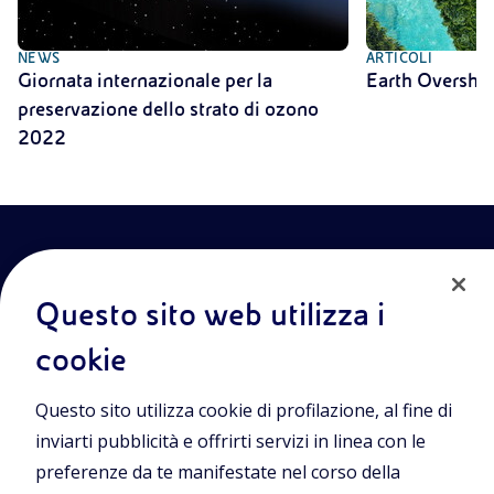
NEWS
ARTICOLI
Giornata internazionale per la
Earth Oversho
preservazione dello strato di ozono
2022
Questo sito web utilizza i
cookie
Entra nel mondo Eniscuola.Scopri gli strumenti e le
Questo sito utilizza cookie di profilazione, al fine di
metodologie innovative per la didattica e naviga tra contenuti
multimediali, lezioni digitali e approfondimenti sui grandi temi
inviarti pubblicità e offrirti servizi in linea con le
di attualità. Eniscuola è una iniziativa di Eni.
preferenze da te manifestate nel corso della