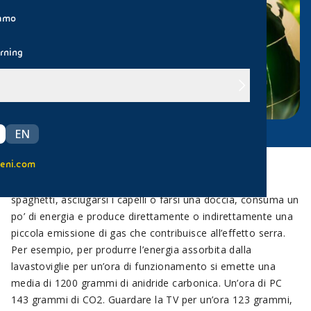
iamo
rning
EN
eni.com
Ogni nostro gesto, come andare in auto, cuocere gli
spaghetti, asciugarsi i capelli o farsi una doccia, consuma un
po’ di energia e produce direttamente o indirettamente una
piccola emissione di gas che contribuisce all’effetto serra.
Per esempio, per produrre l’energia assorbita dalla
lavastoviglie per un’ora di funzionamento si emette una
media di 1200 grammi di anidride carbonica. Un’ora di PC
143 grammi di CO2. Guardare la TV per un’ora 123 grammi,