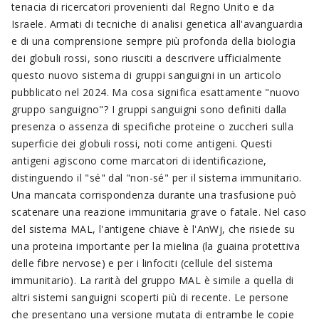
tenacia di ricercatori provenienti dal Regno Unito e da
Israele. Armati di tecniche di analisi genetica all'avanguardia
e di una comprensione sempre più profonda della biologia
dei globuli rossi, sono riusciti a descrivere ufficialmente
questo nuovo sistema di gruppi sanguigni in un articolo
pubblicato nel 2024. Ma cosa significa esattamente "nuovo
gruppo sanguigno"? I gruppi sanguigni sono definiti dalla
presenza o assenza di specifiche proteine o zuccheri sulla
superficie dei globuli rossi, noti come antigeni. Questi
antigeni agiscono come marcatori di identificazione,
distinguendo il "sé" dal "non-sé" per il sistema immunitario.
Una mancata corrispondenza durante una trasfusione può
scatenare una reazione immunitaria grave o fatale. Nel caso
del sistema MAL, l'antigene chiave è l'AnWj, che risiede su
una proteina importante per la mielina (la guaina protettiva
delle fibre nervose) e per i linfociti (cellule del sistema
immunitario). La rarità del gruppo MAL è simile a quella di
altri sistemi sanguigni scoperti più di recente. Le persone
che presentano una versione mutata di entrambe le copie