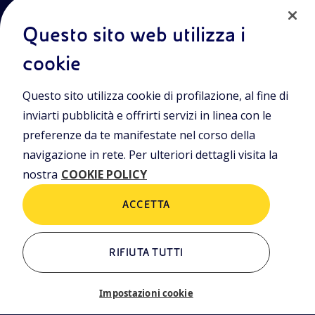
Questo sito web utilizza i
cookie
Entra nel mondo Eniscuola.Scopri gli strumenti e le
Questo sito utilizza cookie di profilazione, al fine di
metodologie innovative per la didattica e naviga tra contenuti
multimediali, lezioni digitali e approfondimenti sui grandi temi
inviarti pubblicità e offrirti servizi in linea con le
di attualità. Eniscuola è una iniziativa di Eni.
preferenze da te manifestate nel corso della
navigazione in rete. Per ulteriori dettagli visita la
POLICIES
nostra
COOKIE POLICY
Termini e condizioni
Privacy Policies
Cookie Policy
ACCETTA
RIFIUTA TUTTI
ALTRI LINK
Chi siamo
Contatti
Impostazioni cookie
Newsletter
Glossario