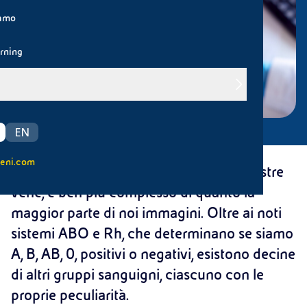
iamo
rning
EN
eni.com
Il sangue, linfa vitale che scorre nelle nostre
vene, è ben più complesso di quanto la
maggior parte di noi immagini. Oltre ai noti
sistemi ABO e Rh, che determinano se siamo
A, B, AB, 0, positivi o negativi, esistono decine
di altri gruppi sanguigni, ciascuno con le
proprie peculiarità.