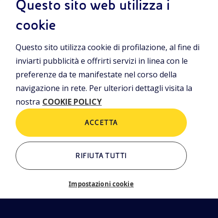
Questo sito web utilizza i
iamo
Cookie Policy
cookie
rning
Questo sito utilizza cookie di profilazione, al fine di
ALTRI LINK
inviarti pubblicità e offrirti servizi in linea con le
Chi siamo
Contatti
preferenze da te manifestate nel corso della
Newsletter
Glossario
navigazione in rete. Per ulteriori dettagli visita la
EN
nostra
COOKIE POLICY
eni.com
ACCETTA
RIFIUTA TUTTI
Impostazioni cookie