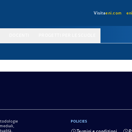
Visita
eni.com
en
DOCENTI
PROGETTI PER LE SCUOLE
etodologie
POLICIES
imediali,
tualità.
Termini e condizioni
P