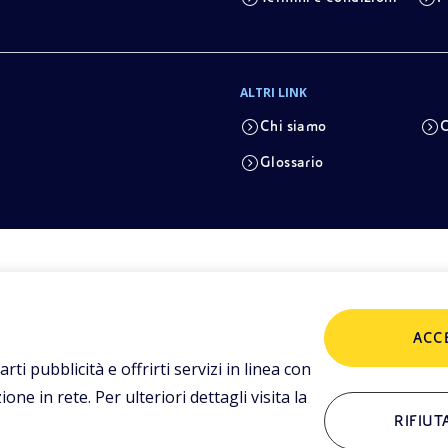
ALTRI LINK
Chi siamo
C
Glossario
ACC
arti pubblicità e offrirti servizi in linea con
ne in rete. Per ulteriori dettagli visita la
RIFIUT