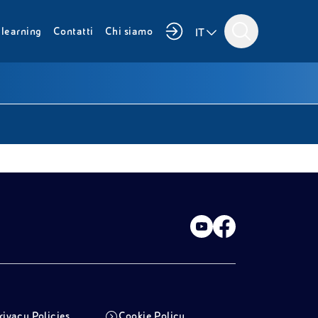
i
learning
Contatti
Chi siamo
IT
rivacy Policies
Cookie Policy