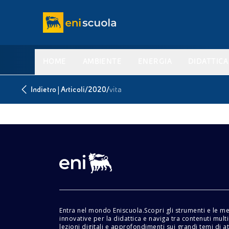
HOME
AMBIENTE
ENERGIA
DIDATTICA
|
/
/
Indietro
Articoli
2020
vita
Entra nel mondo Eniscuola.Scopri gli strumenti e le m
innovative per la didattica e naviga tra contenuti mult
lezioni digitali e approfondimenti sui grandi temi di at