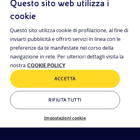
Questo sito web utilizza i
iamo
Cookie Policy
cookie
rning
Questo sito utilizza cookie di profilazione, al fine di
ALTRI LINK
inviarti pubblicità e offrirti servizi in linea con le
Chi siamo
Contatti
preferenze da te manifestate nel corso della
Newsletter
Glossario
navigazione in rete. Per ulteriori dettagli visita la
EN
nostra
COOKIE POLICY
eni.com
ACCETTA
RIFIUTA TUTTI
Impostazioni cookie