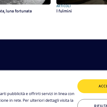
ARTICOLI
a, luna fortunata
I fulmini
etodologie
POLICIES
imediali,
ACC
tualità.
Termini e condizioni
P
arti pubblicità e offrirti servizi in linea con
ne in rete. Per ulteriori dettagli visita la
RIFIUT