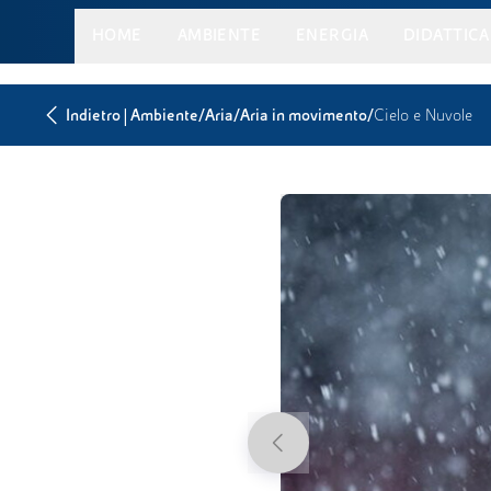
HOME
AMBIENTE
ENERGIA
DIDATTICA
|
/
/
/
Indietro
Ambiente
Aria
Aria in movimento
Cielo e Nuvole
Previous