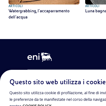
ARTICOLI
ARTICOLI
Watergrabbing, l’accaparramento
Luna bagnat
dell’acqua
Entra nel mondo Eniscuola.Scopri gli strumenti e le m
Questo sito web utilizza i cookie
innovative per la didattica e naviga tra contenuti mult
lezioni digitali e approfondimenti sui grandi temi di at
Eniscuola è una iniziativa di Eni.
Questo sito utilizza cookie di profilazione, al fine di invi
le preferenze da te manifestate nel corso della navigazio