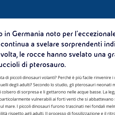
ito in Germania noto per l’ecceziona
, continua a svelare sorprendenti ind
volta, le rocce hanno svelato una g
cuccioli di pterosauro.
a di piccoli dinosauri volanti? Perché è più facile rinvenire i re
uelli degli adulti? Secondo lo studio, gli pterosauri neonati 
colsero di sorpresa e li gettarono nelle acque basse. La legg
particolarmente vulnerabili ai forti venti che si abbattevano
ul mare. I piccoli dinosauri furono trascinati nei fondali mel
à rispetto agli adulti. Il processo di fossilizzazione e il ri