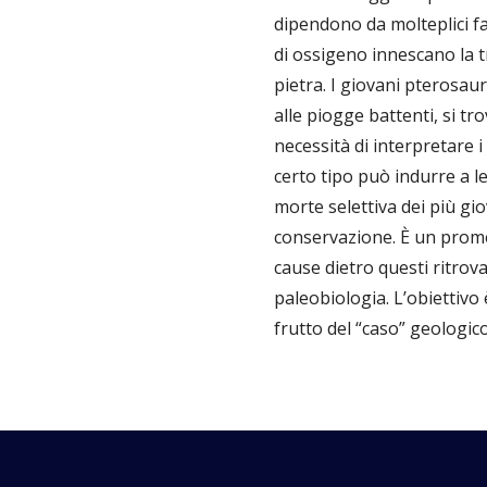
dipendono da molteplici f
di ossigeno innescano la t
pietra. I giovani pterosaur
alle piogge battenti, si tr
necessità di interpretare 
certo tipo può indurre a l
morte selettiva dei più gio
conservazione. È un promem
cause dietro questi ritrov
paleobiologia. L’obiettivo
frutto del “caso” geologico