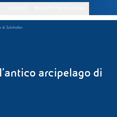
DOCENTI
PROGETTI PER LE SCUOLE
o di Solnhofen
’antico arcipelago di