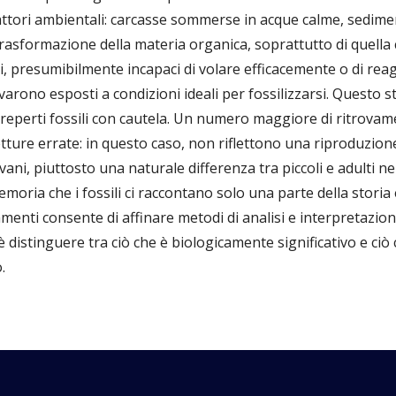
attori ambientali: carcasse sommerse in acque calme, sedim
rasformazione della materia organica, soprattutto di quella 
i, presumibilmente incapaci di volare efficacemente o di reagi
ovarono esposti a condizioni ideali per fossilizzarsi. Questo s
i reperti fossili con cautela. Un numero maggiore di ritrovam
etture errate: in questo caso, non riflettono una riproduzione
vani, piuttosto una naturale differenza tra piccoli e adulti ne
oria che i fossili ci raccontano solo una parte della storia 
amenti consente di affinare metodi di analisi e interpretazio
 è distinguere tra ciò che è biologicamente significativo e ci
.