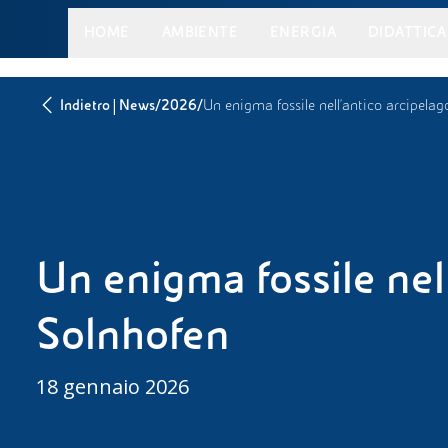
HOME
AMBIENTE
ENERGIA
DIDATTICA
|
/
/
Indietro
News
2026
Un enigma fossile nell’antico arcipelag
Un enigma fossile nell
Solnhofen
18 gennaio 2026