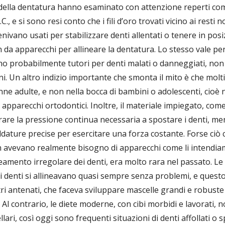
ci della dentatura hanno esaminato con attenzione reperti come
C., e si sono resi conto che i fili d’oro trovati vicino ai resti
 venivano usati per stabilizzare denti allentati o tenere in posi
da apparecchi per allineare la dentatura. Lo stesso vale pe
o probabilmente tutori per denti malati o danneggiati, non s
i. Un altro indizio importante che smonta il mito è che molti
donne adulte, e non nella bocca di bambini o adolescenti, cioè 
 apparecchi ortodontici. Inoltre, il materiale impiegato, com
re la pressione continua necessaria a spostare i denti, me
ldature precise per esercitare una forza costante. Forse ciò 
n avevano realmente bisogno di apparecchi come li intendia
ineamento irregolare dei denti, era molto rara nel passato. Le a
i denti si allineavano quasi sempre senza problemi, e questo
tri antenati, che faceva sviluppare mascelle grandi e robust
 Al contrario, le diete moderne, con cibi morbidi e lavorati, 
lari, così oggi sono frequenti situazioni di denti affollati o 