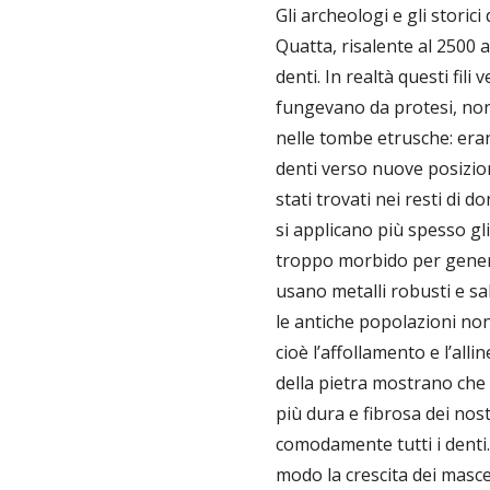
Gli archeologi e gli stori
Quatta, risalente al 2500 a.
denti. In realtà questi fili
fungevano da protesi, non 
nelle tombe etrusche: eran
denti verso nuove posizion
stati trovati nei resti di 
si applicano più spesso gli
troppo morbido per genera
usano metalli robusti e sa
le antiche popolazioni no
cioè l’affollamento e l’all
della pietra mostrano che 
più dura e fibrosa dei nos
comodamente tutti i denti.
modo la crescita dei mascel