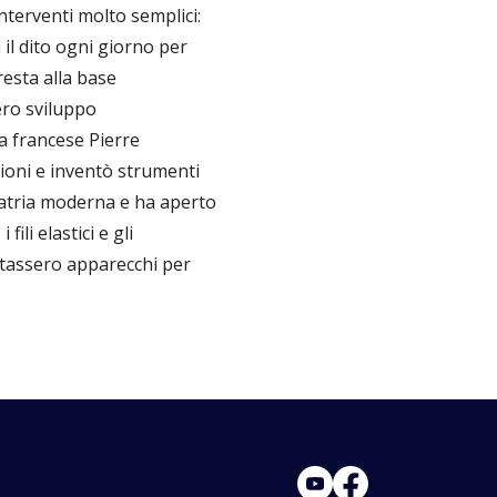
nterventi molto semplici:
il dito ogni giorno per
resta alla base
ero sviluppo
ta francese Pierre
sioni e inventò strumenti
oiatria moderna e ha aperto
ili elastici e gli
portassero apparecchi per