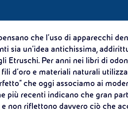
ensano che l’uso di apparecchi dent
nti sia un’idea antichissima, addiritt
li Etruschi. Per anni nei libri di odon
i fili d’oro e materiali naturali utiliz
erfetto” che oggi associamo ai moder
he più recenti indicano che gran par
i e non riflettono davvero ciò che a