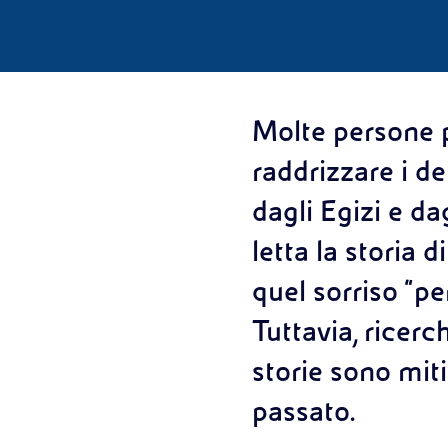
Molte persone p
raddrizzare i de
dagli Egizi e dag
letta la storia d
quel sorriso “p
Tuttavia, ricerc
storie sono mit
passato.