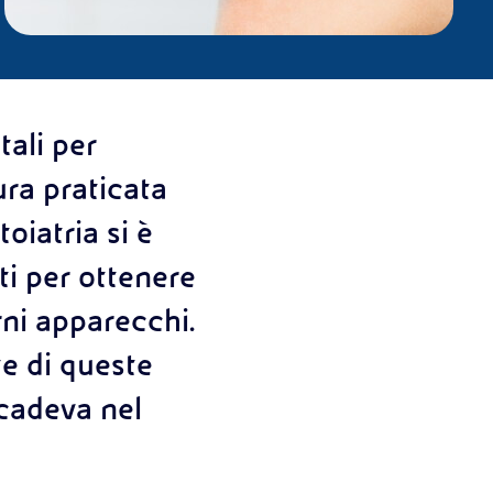
ali per
ura praticata
toiatria si è
zati per ottenere
ni apparecchi.
te di queste
ccadeva nel