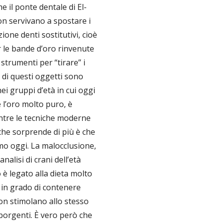
 il ponte dentale di El-
 non servivano a spostare i
zione denti sostitutivi, cioè
r le bande d’oro rinvenute
trumenti per “tirare” i
 di questi oggetti sono
nei gruppi d’età in cui oggi
e l’oro molto puro, è
ntre le tecniche moderne
che sorprende di più è che
mo oggi. La malocclusione,
nalisi di crani dell’età
 è legato alla dieta molto
e in grado di contenere
non stimolano allo stesso
sporgenti. È vero però che