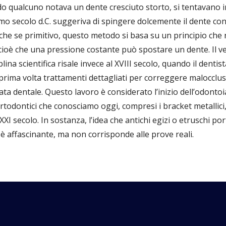
do qualcuno notava un dente cresciuto storto, si tentavano i
 secolo d.C. suggeriva di spingere dolcemente il dente con 
nche se primitivo, questo metodo si basa su un principio che 
cioè che una pressione costante può spostare un dente. Il v
lina scientifica risale invece al XVIII secolo, quando il dentis
prima volta trattamenti dettagliati per correggere malocclu
rcata dentale. Questo lavoro è considerato l’inizio dell’odont
todontici che conosciamo oggi, compresi i bracket metallici, i f
 XXI secolo. In sostanza, l’idea che antichi egizi o etruschi 
è affascinante, ma non corrisponde alle prove reali.