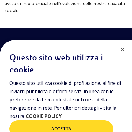
avuto un ruolo cruciale nell’evoluzione delle nostre capacità
sociali.
Questo sito web utilizza i
cookie
Entra nel mondo Eniscuola.Scopri gli strumenti e le
Questo sito utilizza cookie di profilazione, al fine di
metodologie innovative per la didattica e naviga tra contenuti
multimediali, lezioni digitali e approfondimenti sui grandi temi
inviarti pubblicità e offrirti servizi in linea con le
di attualità. Eniscuola è una iniziativa di Eni.
preferenze da te manifestate nel corso della
navigazione in rete. Per ulteriori dettagli visita la
POLICIES
nostra
COOKIE POLICY
Termini e condizioni
Privacy Policies
Cookie Policy
ACCETTA