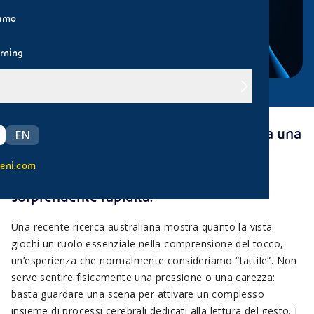
iamo
rning
Quando osserviamo qualcuno che tocca una
EN
superficie o sfiora la mano di un’altra
eni.com
persona, il nostro cervello reagisce con
sorprendente rapidità.
Una recente ricerca australiana mostra quanto la vista
giochi un ruolo essenziale nella comprensione del tocco,
un’esperienza che normalmente consideriamo “tattile”. Non
serve sentire fisicamente una pressione o una carezza:
basta guardare una scena per attivare un complesso
insieme di processi cerebrali dedicati alla lettura del gesto. I