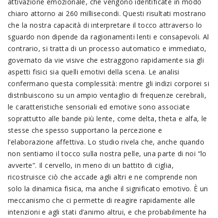
attivazione emozionale, che vengono identificate in modo
chiaro attorno ai 260 millisecondi. Questi risultati mostrano
che la nostra capacità di interpretare il tocco attraverso lo
sguardo non dipende da ragionamenti lenti e consapevoli. Al
contrario, si tratta di un processo automatico e immediato,
governato da vie visive che estraggono rapidamente sia gli
aspetti fisici sia quelli emotivi della scena. Le analisi
confermano questa complessità: mentre gli indizi corporei si
distribuiscono su un ampio ventaglio di frequenze cerebrali,
le caratteristiche sensoriali ed emotive sono associate
soprattutto alle bande più lente, come delta, theta e alfa, le
stesse che spesso supportano la percezione e
l’elaborazione affettiva. Lo studio rivela che, anche quando
non sentiamo il tocco sulla nostra pelle, una parte di noi “lo
avverte”. Il cervello, in meno di un battito di ciglia,
ricostruisce ciò che accade agli altri e ne comprende non
solo la dinamica fisica, ma anche il significato emotivo. È un
meccanismo che ci permette di reagire rapidamente alle
intenzioni e agli stati d’animo altrui, e che probabilmente ha