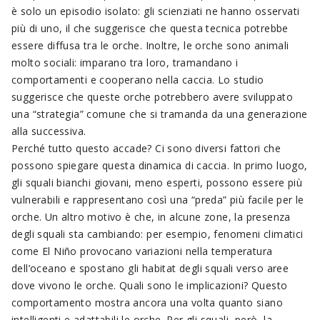
è solo un episodio isolato: gli scienziati ne hanno osservati
più di uno, il che suggerisce che questa tecnica potrebbe
essere diffusa tra le orche. Inoltre, le orche sono animali
molto sociali: imparano tra loro, tramandano i
comportamenti e cooperano nella caccia. Lo studio
suggerisce che queste orche potrebbero avere sviluppato
una “strategia” comune che si tramanda da una generazione
alla successiva.
Perché tutto questo accade? Ci sono diversi fattori che
possono spiegare questa dinamica di caccia. In primo luogo,
gli squali bianchi giovani, meno esperti, possono essere più
vulnerabili e rappresentano così una “preda” più facile per le
orche. Un altro motivo è che, in alcune zone, la presenza
degli squali sta cambiando: per esempio, fenomeni climatici
come El Niño provocano variazioni nella temperatura
dell’oceano e spostano gli habitat degli squali verso aree
dove vivono le orche. Quali sono le implicazioni? Questo
comportamento mostra ancora una volta quanto siano
intelligenti e adattabili le orche. Per gli squali, però, la