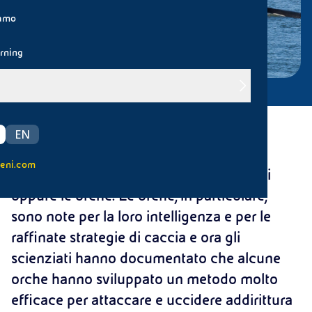
iamo
rning
Quando pensiamo all’oceano, spesso
EN
immaginiamo i suoi predatori più
eni.com
affascinanti, come i grandi squali bianchi
oppure le orche. Le orche, in particolare,
sono note per la loro intelligenza e per le
raffinate strategie di caccia e ora gli
scienziati hanno documentato che alcune
orche hanno sviluppato un metodo molto
efficace per attaccare e uccidere addirittura