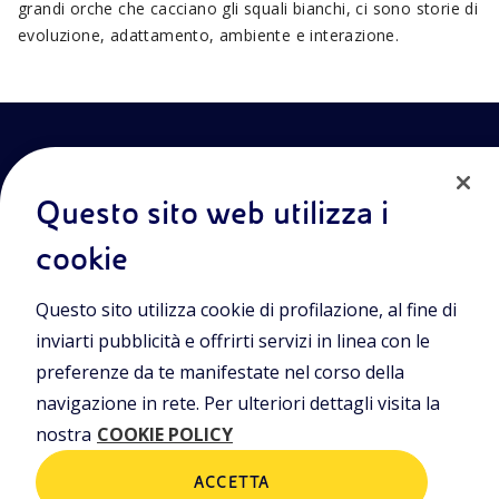
grandi orche che cacciano gli squali bianchi, ci sono storie di
evoluzione, adattamento, ambiente e interazione.
Questo sito web utilizza i
cookie
Entra nel mondo Eniscuola.Scopri gli strumenti e le
Questo sito utilizza cookie di profilazione, al fine di
metodologie innovative per la didattica e naviga tra contenuti
multimediali, lezioni digitali e approfondimenti sui grandi temi
inviarti pubblicità e offrirti servizi in linea con le
di attualità. Eniscuola è una iniziativa di Eni.
preferenze da te manifestate nel corso della
navigazione in rete. Per ulteriori dettagli visita la
POLICIES
nostra
COOKIE POLICY
Termini e condizioni
Privacy Policies
Cookie Policy
ACCETTA