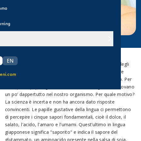
iamo
rning
EN
Il corpo umano non smette mai di sorprendere. Uno degli
aspetti meno noti e più strani è la presenza di strutture
eni.com
anatomiche in zone del corpo dove non le aspettiamo. Per
esempio le papille gustative, i recettori del gusto, si trovano
un po’ dappertutto nel nostro organismo. Per quale motivo?
La scienza è incerta e non ha ancora dato risposte
convincenti. Le papille gustative della lingua ci permettono
di percepire i cinque sapori fondamentali, cioè il dolce, il
salato, l'acido, l'amaro e l'umami. Quest’ultimo in lingua
giapponese significa "saporito" e indica il sapore del
glutammato, un aminoacido presente nella salsa di soia,