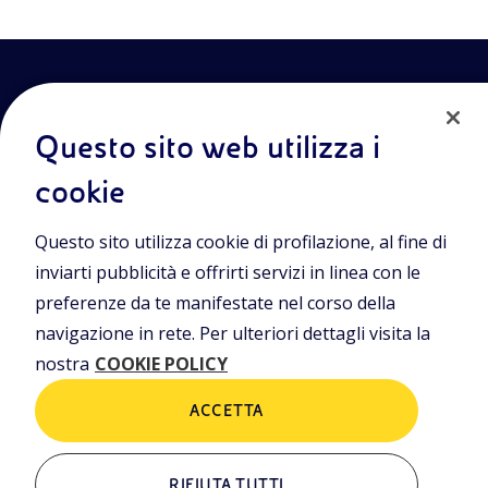
Questo sito web utilizza i
cookie
Entra nel mondo Eniscuola.Scopri gli strumenti e le
Questo sito utilizza cookie di profilazione, al fine di
metodologie innovative per la didattica e naviga tra contenuti
multimediali, lezioni digitali e approfondimenti sui grandi temi
inviarti pubblicità e offrirti servizi in linea con le
di attualità. Eniscuola è una iniziativa di Eni.
preferenze da te manifestate nel corso della
navigazione in rete. Per ulteriori dettagli visita la
POLICIES
nostra
COOKIE POLICY
Termini e condizioni
Privacy Policies
Cookie Policy
ACCETTA
RIFIUTA TUTTI