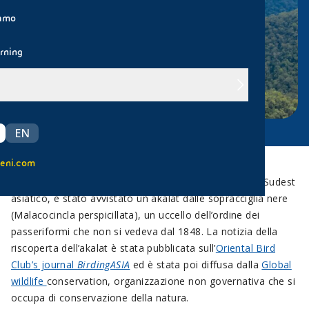
iamo
rning
EN
eni.com
In un bosco del Kalimantan, sull’isola del Borneo, nel Sudest
asiatico, è stato avvistato un akalat dalle sopracciglia nere
(Malacocincla perspicillata), un uccello dell’ordine dei
passeriformi che non si vedeva dal 1848. La notizia della
riscoperta dell’akalat è stata pubblicata sull’
Oriental Bird
Club’s journal
BirdingASIA
ed è stata poi diffusa dalla
Global
wildlife
conservation, organizzazione non governativa che si
occupa di conservazione della natura.