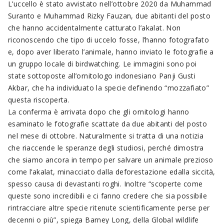
L’uccello è stato avvistato nell’ottobre 2020 da Muhammad
Suranto e Muhammad Rizky Fauzan, due abitanti del posto
che hanno accidentalmente catturato l’akalat. Non
riconoscendo che tipo di uccelo fosse, l’hanno fotografato
e, dopo aver liberato l’animale, hanno inviato le fotografie a
un gruppo locale di birdwatching. Le immagini sono poi
state sottoposte all’ornitologo indonesiano Panji Gusti
Akbar, che ha individuato la specie definendo “mozzafiato”
questa riscoperta.
La conferma è arrivata dopo che gli ornitologi hanno
esaminato le fotografie scattate da due abitanti del posto
nel mese di ottobre. Naturalmente si tratta di una notizia
che riaccende le speranze degli studiosi, perché dimostra
che siamo ancora in tempo per salvare un animale prezioso
come l’akalat, minacciato dalla deforestazione edalla siccità,
spesso causa di devastanti roghi. Inoltre “scoperte come
queste sono incredibili e ci fanno credere che sia possibile
rintracciare altre specie ritenute scientificamente perse per
decenni o più”, spiega Barney Long, della Global wildlife