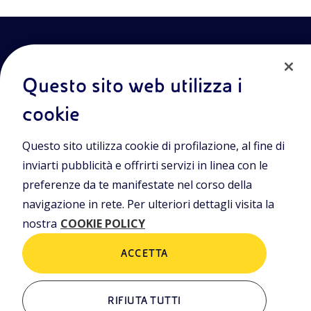
Questo sito web utilizza i
cookie
Entra nel mondo Eniscuola.Scopri gli strumenti e le
Questo sito utilizza cookie di profilazione, al fine di
metodologie innovative per la didattica e naviga tra contenuti
multimediali, lezioni digitali e approfondimenti sui grandi temi
inviarti pubblicità e offrirti servizi in linea con le
di attualità. Eniscuola è una iniziativa di Eni.
preferenze da te manifestate nel corso della
navigazione in rete. Per ulteriori dettagli visita la
POLICIES
nostra
COOKIE POLICY
Termini e condizioni
Privacy Policies
Cookie Policy
ACCETTA
RIFIUTA TUTTI
ALTRI LINK